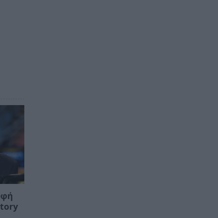
υφή
story