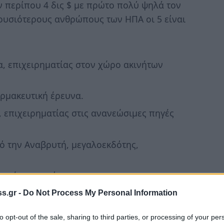
ν περίπου 4 δις $ με πρώτο πολύ ψηλά τον
ουσιότερους ανθρώπους των ΗΠΑ οι 5 είναι
α, επιχειρηματίας στον χώρο ακινήτων
ρμακευτική έρευνα.
 επιχειρηματίας στις ανανεώσιμες πηγές
ό την Αναβρυτή, μεγαλοεκδότης,
ριμένος τεννίστας.
s.gr -
Do Not Process My Personal Information
to opt-out of the sale, sharing to third parties, or processing of your per