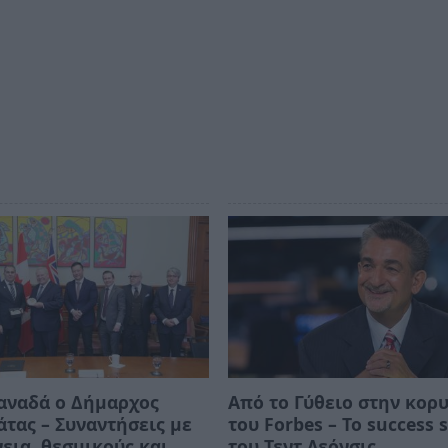
αναδά ο Δήμαρχος
Από το Γύθειο στην κορ
τας – Συναντήσεις με
του Forbes – Το success 
εια, θεσμικούς και
του Τεντ Λεόνσις