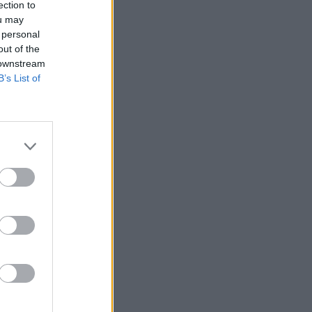
ection to
ou may
 personal
out of the
 downstream
B’s List of