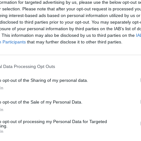
formation for targeted advertising by us, please use the below opt-out s
σεκατομμύρια. Κατέχει τη θέση 12.
r selection. Please note that after your opt-out request is processed y
eing interest-based ads based on personal information utilized by us or
τομμύρια. Κατέχει τη θέση 18.
disclosed to third parties prior to your opt-out. You may separately opt-
losure of your personal information by third parties on the IAB’s list of
ατομμύρια. Κατέχει τη θέση 23.
. This information may also be disclosed by us to third parties on the
IA
Participants
that may further disclose it to other third parties.
85 ετών. 335$ εκατομμύρια. Κατέχει τη θέση
l Data Processing Opt Outs
α. Κατέχει την θέση 40.
o opt-out of the Sharing of my personal data.
ς είναι και ο Σωτήρης Βαχαβιώλος, από τον
In
νας και τεχνολογίας. Ο Σωτήρης Βαχαβιώλος,
o opt-out of the Sale of my Personal Data.
μύρια.
In
νων ομογενών το 2019 είναι ο Jim Davis με
to opt-out of processing my Personal Data for Targeted
ing.
In