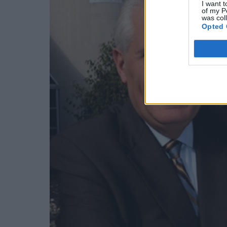
I want t
of my P
was col
Opted 