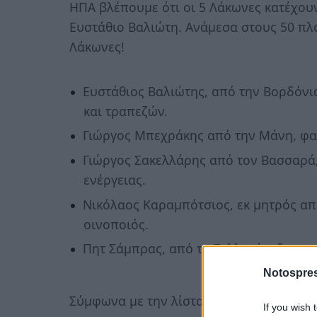
ΗΠΑ βλέπουμε ότι οι 5 Λάκωνες κατέχου
Ευστάθιο Βαλιώτη. Ανάμεσα στους 50 πλ
Λάκωνες!
Ευστάθιος Βαλιώτης, από την Βορδόνι
και τραπεζών.
Γιώργος Μπεχράκης από την Μάνη, φα
Γιώργος Σακελλάρης από τον Βασσαρά,
ενέργειας.
Νικόλαος Καραμπότσιος, εκ μητρός απ
oινοποιός.
Πητ Σάμπρας, από τη Σελλασία, διακεκ
Notospres
Σύμφωνα με την λίστα του 2019:
If you wish 