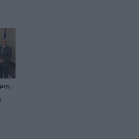
μης -
ο