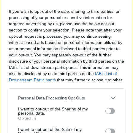
δεν ξεκινούν αν πρώτα η οικογένεια δεν
If you wish to opt-out of the sale, sharing to third parties, or
περάσει από την Αθήνα για την καθιερωμένη
processing of your personal or sensitive information for
φωτογραφία μπροστά στην Ακρόπολη.
targeted advertising by us, please use the below opt-out
section to confirm your selection. Please note that after your
«Την πρώτη φορά που επισκεφθήκαμε την Ακρόπολη
opt-out request is processed you may continue seeing
ήταν το 2002 και είχαμε μαζί μας μόνο την 15 μηνών
interest-based ads based on personal information utilized by
us or personal information disclosed to third parties prior to
κόρη μας ενώ ήμουν έγκυος στο δεύτερο μου
your opt-out. You may separately opt-out of the further
κοριτσάκι. Έκτοτε κάθε φορά που επισκεπτόμαστε
disclosure of your personal information by third parties on the
την Ελλάδα, σχεδόν κάθε χρόνο, είναι πλέον
IAB’s list of downstream participants. This information may
also be disclosed by us to third parties on the
IAB’s List of
παράδοσή μας να επισκεπτόμαστε την Ακρόπολη, με
Downstream Participants
that may further disclose it to other
τα τέσσερα παιδιά μας, για την οικογενειακή μας
third parties.
φωτογραφία».
Personal Data Processing Opt Outs
«Φέτος ήταν μια από τις καλύτερες χρονιές μας στην
I want to opt-out of the Sharing of my
personal data.
πατρίδα. Γεμίσαμε τις… μπαταρίες μας, έχοντας την
Opted In
ευκαιρία να περάσουμε πολύτιμο χρόνο με συγγενείς
I want to opt-out of the Sale of my
και φίλους και να δημιουργήσουμε υπέροχες