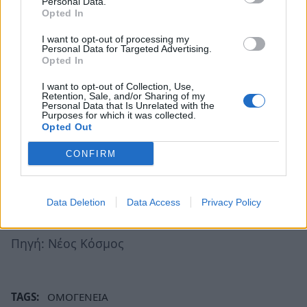
Personal Data.
αναμνήσεις» λέει η οικογένεια, που φέτος
Opted In
επισκέφθηκε τα Ιωάννινα, την Πάργα, την Λευκάδα,
I want to opt-out of processing my
Personal Data for Targeted Advertising.
την Λήμνο, το Ναύπλιο και την Κυλλήνη».
Opted In
«Από τις κρυστάλλινες παραλίες, έως την φιλοξενία,
I want to opt-out of Collection, Use,
Retention, Sale, and/or Sharing of my
το ελληνικό παραδοσιακό φαγητό και τις μουσικές
Personal Data that Is Unrelated with the
Purposes for which it was collected.
νότες που μας συντρόφευαν καθώς περπατούσαμε
Opted Out
το βράδυ στα σοκάκια και τα καλντερίμια, όλα ήταν
CONFIRM
μαγικά και ονειρεμένα».
«Σαν την πατρίδα μας πουθενά»
, καταλήγει η
Data Deletion
Data Access
Privacy Policy
Δήμητρα.
Πηγή: Νέος Κόσμος
TAGS:
ΟΜΟΓΕΝΕΙΑ