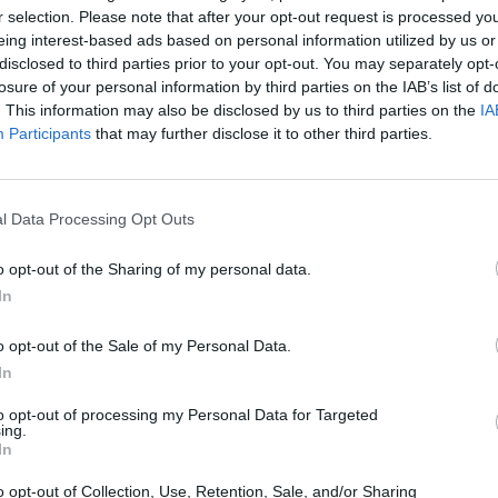
r selection. Please note that after your opt-out request is processed y
ourism Online, η Google έχει επισκεφθεί
eing interest-based ads based on personal information utilized by us or
πόλεις και έχει συνεργαστεί με πάνω από 40
disclosed to third parties prior to your opt-out. You may separately opt-
losure of your personal information by third parties on the IAB’s list of
α σε όλη τη χώρα. Μέχρι σήμερα έχουν
. This information may also be disclosed by us to third parties on the
IA
120.000 Έλληνες, τόσο στελέχη μικρομεσαίων
Participants
that may further disclose it to other third parties.
ντικοί επαγγελματίες του τουρισμού. Η
ιγίδα του Υπουργείου Τουρισμού και της
δείας, ενώ αποτελεί μέλος της "Εθνικής
l Data Processing Opt Outs
και την Απασχόληση".
o opt-out of the Sharing of my personal data.
ς Grow Greek Tourism Online στην
In
άρχης Πελοποννήσου κ. Παναγιώτης Νίκας
o opt-out of the Sale of my Personal Data.
ούμενοι για το γεγονός ότι η πρωτοβουλία της
In
κτείνεται πλέον και στην Πελοπόννησο. Η
to opt-out of processing my Personal Data for Targeted
 στους επισκέπτες της, καθ' όλη τη διάρκεια
ing.
In
αι ιδιαίτερα σημαντικό για εμάς να
ς στο διαδίκτυο με πιο ενεργό τρόπο.
o opt-out of Collection, Use, Retention, Sale, and/or Sharing