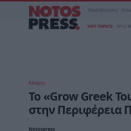
Πελοπόννησος
Ελλ
HOT TOPICS:
ΟΡΟΙ Χ
Κόσμος
To «Grow Greek To
στην Περιφέρεια 
Notospress