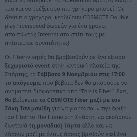
είναι να κατεβάσει το Fiberathlon app στο κινητό
του και να τρέξει όσο πιο γρήγορα μπορεί. Οι
δέκα πιο γρήγοροι κερδίζουν COSMOTE Double
play Fiberspeed δωρεάν για ένα χρόνο,
αποκτώντας Internet στο σπίτι τους με
απίστευτες δυνατότητες!
Οι Fiber-νικητές θα βραβευθούν σε ένα εξίσου
ξεχωριστό
event
στην κεντρική πλατεία της
Σπάρτης, το
Σάββατο 9
Νοεμβρίου στις 17:00
το απόγευμα,
που βέβαια δεν θα μπορούσε να
ονομαστεί διαφορετικά από “This is Fiber”. Εκεί,
θα βρίσκεται
το
COSMOTE
Fiber
μαζί με τον
Σάκη Τανιμανίδη
για να γιορτάσουν την άφιξη
του Fiber to The Home στη Σπάρτη, να ακούσουν
ζωντανά
τη μοναδική Τάμτα
αλλά και να
λύσουν μαζί με όλους όσους βρεθούν εκεί ένα