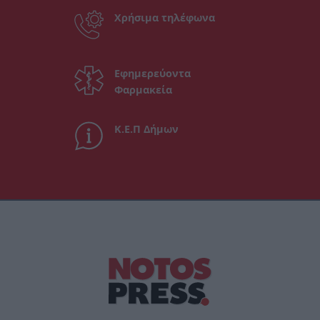
Χρήσιμα τηλέφωνα
Εφημερεύοντα
Φαρμακεία
Κ.Ε.Π Δήμων