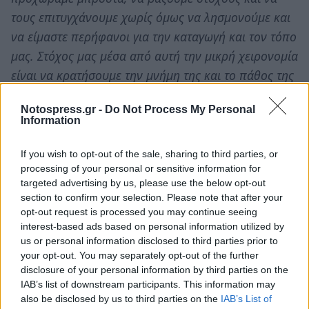
τους επιτυγχάνουμε χωρίς όμως να λησμονούμε και
να είμαστε περήφανοι για την καταγωγή και τον τόπο
μας. Στόχος μας μέσα από αυτή την μικρή χειρονομία
είναι να κρατήσουμε την μνήμη της και το πάθος της
για τον ελληνισμό ζωντανά και να εμπνεύσουμε και
Notospress.gr -
Do Not Process My Personal
άλλα νεαρά παιδιά να αγαπήσουν την Ελλάδα.
Αυτό
Information
για εκείνη θα ήταν το καλύτερο δώρο»,
καταλήγει η
Δήμητρα.
If you wish to opt-out of the sale, sharing to third parties, or
processing of your personal or sensitive information for
targeted advertising by us, please use the below opt-out
section to confirm your selection. Please note that after your
TAGS:
ΟΜΟΓΕΝΕΙΑ
opt-out request is processed you may continue seeing
interest-based ads based on personal information utilized by
us or personal information disclosed to third parties prior to
your opt-out. You may separately opt-out of the further
disclosure of your personal information by third parties on the
IAB’s list of downstream participants. This information may
also be disclosed by us to third parties on the
IAB’s List of