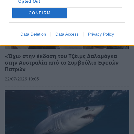
Opted Out
CONFIRM
Data Deletion
Data Access
Privacy Policy
«Όχι» στην έκδοση του Τζέιμς Δαλαμάγκα
στην Αυστραλία από το Συμβούλιο Εφετών
Πατρών
22/07/2026 19:05