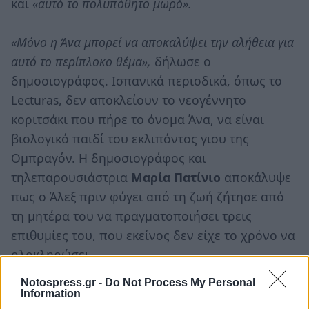
και
«αυτό το πολυπόθητο μωρό».
«Μόνο η Άνα μπορεί να αποκαλύψει την αλήθεια για
αυτό το περίπλοκο θέμα»,
δήλωσε ο
δημοσιογράφος. Ισπανικά περιοδικά, όπως το
Lecturas, δεν αποκλείουν το νεογέννητο
κοριτσάκι που πήρε το όνομα Άνα, να είναι
βιολογικό παιδί του εκλιπόντος γιου της
Ομπραγόν. Η δημοσιογράφος και
τηλεπαρουσιάστρια
Μαρία Πατίνιο
αποκάλυψε
πως ο Άλεξ πριν φύγει από τη ζωή ζήτησε από
τη μητέρα του να πραγματοποιήσει τρεις
επιθυμίες του, που εκείνος δεν είχε το χρόνο να
ολοκληρώσει.
Notospress.gr -
Do Not Process My Personal
Information