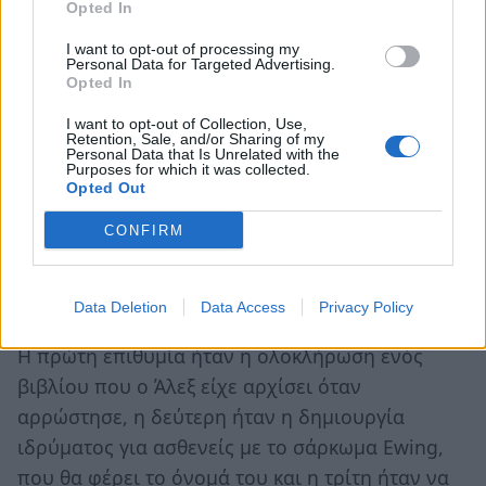
Opted In
I want to opt-out of processing my
Personal Data for Targeted Advertising.
Opted In
I want to opt-out of Collection, Use,
Retention, Sale, and/or Sharing of my
Personal Data that Is Unrelated with the
Purposes for which it was collected.
Opted Out
CONFIRM
https://www.instagram.com/p/ConWw2fLTu7/
utm_source=ig_embed&utm_campaign=loadin
Data Deletion
Data Access
Privacy Policy
Η πρώτη επιθυμία ήταν η ολοκλήρωση ενός
βιβλίου που ο Άλεξ είχε αρχίσει όταν
αρρώστησε, η δεύτερη ήταν η δημιουργία
ιδρύματος για ασθενείς με το σάρκωμα Ewing,
που θα φέρει το όνομά του και η τρίτη ήταν να