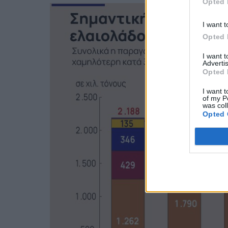
Opted 
I want t
Opted 
I want 
Advertis
Opted 
I want t
of my P
was col
Opted 