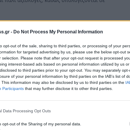
s.gr -
Do Not Process My Personal Information
 στην Ευρώπη αποτελεί τη μεγαλύτερη ίσως
to opt-out of the sale, sharing to third parties, or processing of your per
ή αλλαγή
πλήττει τη Μεσόγειο και πρωτίστως
formation for targeted advertising by us, please use the below opt-out s
κεί έχουν αρχίσει τα τελευταία χρόνια να
r selection. Please note that after your opt-out request is processed y
ς θερμοκρασίες και ξηρασίες από όσο
eing interest-based ads based on personal information utilized by us or
disclosed to third parties prior to your opt-out. You may separately opt-
ινωνία και την οικονομία –περιλαμβανομένων
losure of your personal information by third parties on the IAB’s list of
αι για τη χώρα μας καθώς η κλιματική αλλαγή
. This information may also be disclosed by us to third parties on the
IA
η γεωργία.
Participants
that may further disclose it to other third parties.
 και ειδικά η παραγωγή ελαιόλαδου καλά
της
Ευρωπαϊκής Επιτροπής
για την
l Data Processing Opt Outs
 ο
Οικονομικός Ταχυδρόμος
.
o opt-out of the Sharing of my personal data.