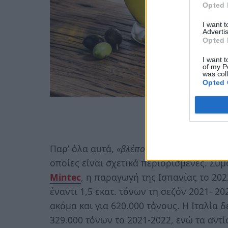
Opted 
I want 
Advertis
Opted 
I want t
of my P
was col
Opted 
Παρ’ όλα αυτά,
«βλέπουμε αγοραστές να δια
οποίες είναι σχετικά περιορισμένες. Σύμ
Mintec
, η παραγωγή της Ισπανίας το 20
έναντι 1,5 εκατ. τόνων τη σεζόν 2021- 2
ακόμα και για 620.000 τόνους. Η Ιταλία 
329.000 τόνων το 2021-2022, ενώ τα αντ