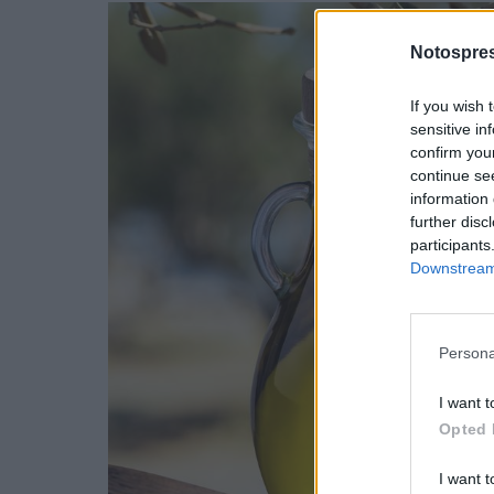
Notospres
If you wish 
sensitive in
confirm you
continue se
information 
further disc
participants
Downstream 
Persona
I want t
Opted 
I want t