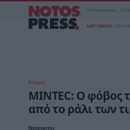
Πελοπόννησος
Ελλ
HOT TOPICS:
ΟΡΟΙ Χ
Κόσμος
MINTEC: Ο φόβος τ
από το ράλι των τ
Notospress