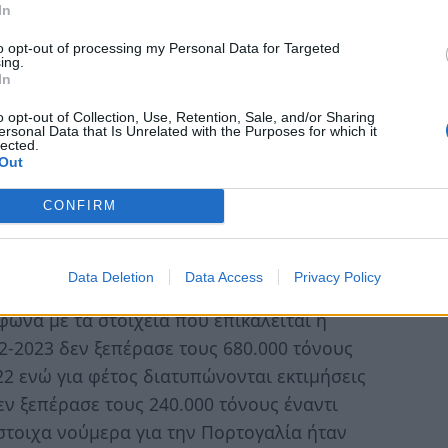
In
to opt-out of processing my Personal Data for Targeted
ing.
In
o opt-out of Collection, Use, Retention, Sale, and/or Sharing
ersonal Data that Is Unrelated with the Purposes for which it
lected.
Out
CONFIRM
Data Deletion
Data Access
Privacy Policy
γκωνίζονται και δη για τις καλές ποιότητες»
οι
φωνα με τα στοιχεία που επικαλείται η
22-2023 δεν ξεπέρασε τους 680.000 τόνους
022 ενώ για φέτος διατυπώνονται εκτιμήσεις
δεν ξεπέρασε τους 240.000 τόνους έναντι
ίστοιχα νούμερα για την Πορτογαλία ήταν