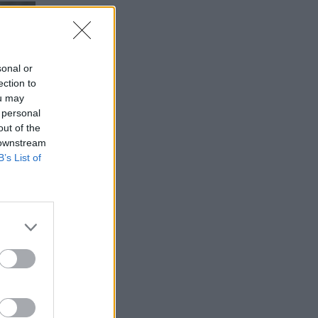
sonal or
ection to
ou may
 personal
out of the
 downstream
B’s List of