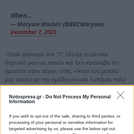
When…
— Maryam Moshiri (@BBCMaryam)
December 7, 2023
«Όταν φτάσαμε στο “1”, έδειξα το μεσαίο
δάχτυλό μου ως αστείο και δεν κατάλαβα ότι
ήμασταν στον αέρα», είπε. «Ήταν ένα μεταξύ
μας αστείο με την ομάδα μου και λυπάμαι πολύ
που βγήκε στον αέρα! Δεν ήταν πρόθεσή μου να
συμβεί αυτό και λυπάμαι αν προσέβαλα ή
Notospress.gr -
Do Not Process My Personal
Information
στενοχώρησα κάποιον. Δεν “έδειχνα το δάκτυλο”
στους θεατές ή ακόμα και σε κάποιον. Ήταν ένα
If you wish to opt-out of the sale, sharing to third parties, or
χαζό αστείο που προοριζόταν για έναν μικρό
processing of your personal or sensitive information for
αριθμό συνεργατών μου», τόνισε.
targeted advertising by us, please use the below opt-out