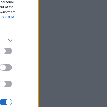
 personal
out of the
 downstream
B’s List of