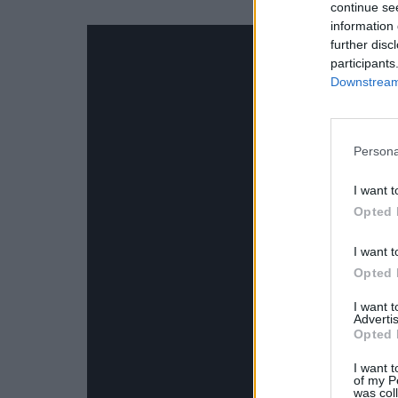
continue se
information 
further disc
participants
Downstream 
Persona
I want t
Opted 
I want t
Opted 
I want 
Advertis
Opted 
I want t
of my P
was col