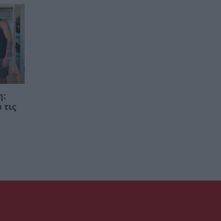
η:
 τις