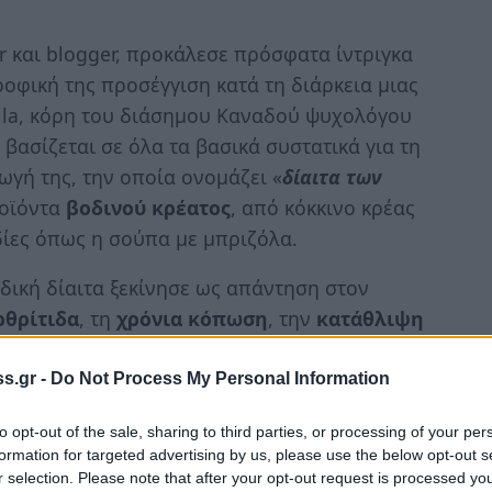
er και blogger, προκάλεσε πρόσφατα ίντριγκα
ροφική της προσέγγιση κατά τη διάρκεια μιας
aila, κόρη του διάσημου Καναδού ψυχολόγου
 βασίζεται σε όλα τα βασικά συστατικά για τη
ωγή της, την οποία ονομάζει «
δίαιτα των
ροϊόντα
βοδινού κρέατος
, από κόκκινο κρέας
δίες όπως η σούπα με μπριζόλα.
αδική δίαιτα ξεκίνησε ως απάντηση στον
ρθρίτιδα
, τη
χρόνια κόπωση
, την
κατάθλιψη
λήσεις για την υγεία της ήταν τόσο σοβαρές
καταστάσεις αρθρώσεων και αντιμετώπισε ένα
s.gr -
Do Not Process My Personal Information
τα φάρμακα SSRI για την κατάθλιψη. Ωστόσο,
to opt-out of the sale, sharing to third parties, or processing of your per
 αυτά τα προβλήματα υγείας, η Mikhaila
formation for targeted advertising by us, please use the below opt-out s
ς της.
r selection. Please note that after your opt-out request is processed y