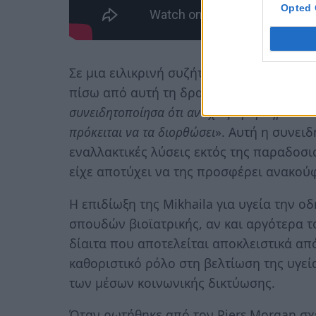
Opted 
Σε μια ειλικρινή συζήτηση με τον Piers 
πίσω από αυτή τη δραστική αλλαγή διατρ
συνειδητοποίησα ότι αν έχεις προβλήματα σ
πρόκειται να τα διορθώσει
». Αυτή η συνει
εναλλακτικές λύσεις εκτός της παραδοσια
είχε αποτύχει να της προσφέρει ανακού
Η επιδίωξη της Mikhaila για υγεία την 
σπουδών βιοϊατρικής, αν και αργότερα τ
δίαιτα που αποτελείται αποκλειστικά από
καθοριστικό ρόλο στη βελτίωση της υγε
των μέσων κοινωνικής δικτύωσης.
Όταν ρωτήθηκε από τον Piers Morgan σχε