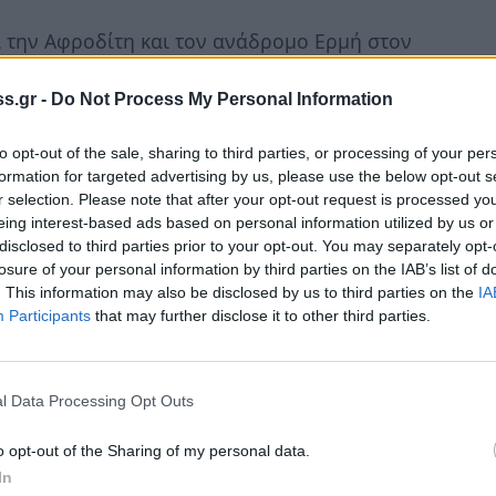
ι την Αφροδίτη και τον ανάδρομο Ερμή στον
s.gr -
Do Not Process My Personal Information
to opt-out of the sale, sharing to third parties, or processing of your per
formation for targeted advertising by us, please use the below opt-out s
ι τρίγωνα με την Αφροδίτη και τον ανάδρομο
r selection. Please note that after your opt-out request is processed y
eing interest-based ads based on personal information utilized by us or
α
disclosed to third parties prior to your opt-out. You may separately opt-
losure of your personal information by third parties on the IAB’s list of
. This information may also be disclosed by us to third parties on the
IA
Participants
that may further disclose it to other third parties.
ωνα με την Αφροδίτη και τον ανάδρομο Ερμή
ρισσότερα
l Data Processing Opt Outs
o opt-out of the Sharing of my personal data.
In