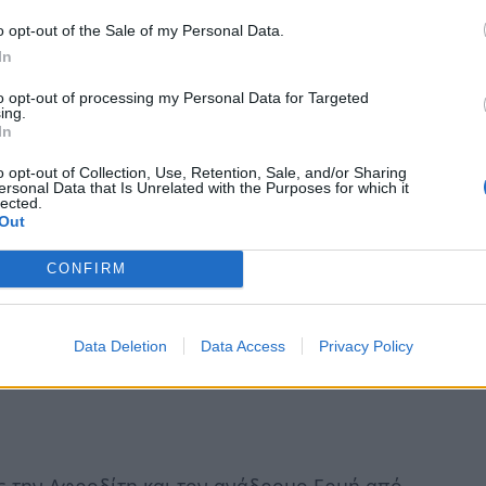
ει την Αφροδίτη και τον ανάδρομο Ερμή στον
o opt-out of the Sale of my Personal Data.
In
to opt-out of processing my Personal Data for Targeted
ing.
In
ήμερα στον επαγγελματικό σου χώρο χωρίς
o opt-out of Collection, Use, Retention, Sale, and/or Sharing
ersonal Data that Is Unrelated with the Purposes for which it
ισσότερα
lected.
Out
CONFIRM
ι την Αφροδίτη και τον ανάδρομο Ερμή στον
Data Deletion
Data Access
Privacy Policy
ε την Αφροδίτη και τον ανάδρομο Ερμή από