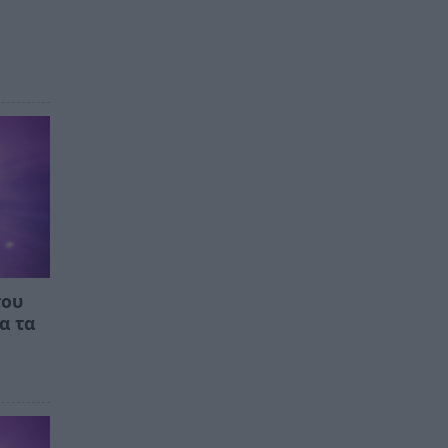
του
α τα