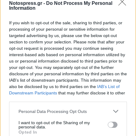
Notospress.gr -
Do Not Process My Personal
είμαστε άνθρωποι της μεσαίας-κατώτερης τάξης, δεν
Information
είμαστε όμως φτωχοί»,
προσθέτει η γυναίκα.
If you wish to opt-out of the sale, sharing to third parties, or
«Προσπάθησα να της εξηγήσω ότι τα λέμε επειδή
processing of your personal or sensitive information for
targeted advertising by us, please use the below opt-out
ανησυχούμε για εκείνη, ότι θέλουμε να αξιοποιήσει
section to confirm your selection. Please note that after your
τις τόσο σημαντικές δυνατότητές της. Εκείνη
opt-out request is processed you may continue seeing
αδιαφόρησε και μου ζήτησε να φύγω. Από τότε, δεν
interest-based ads based on personal information utilized by
us or personal information disclosed to third parties prior to
έχουμε ξαναμιλήσει».
your opt-out. You may separately opt-out of the further
disclosure of your personal information by third parties on the
Τώρα, η μητέρα αναρωτιέται αν ήταν λάθος της
IAB’s list of downstream participants. This information may
να της μιλήσει.
also be disclosed by us to third parties on the
IAB’s List of
Downstream Participants
that may further disclose it to other
Πηγή: enikos.gr
third parties.
Personal Data Processing Opt Outs
Ακολουθήστε το
notospress.gr
στο Google News και
μάθετε πρώτοι
όλες τις ειδήσεις
I want to opt-out of the Sharing of my
personal data.
Opted In