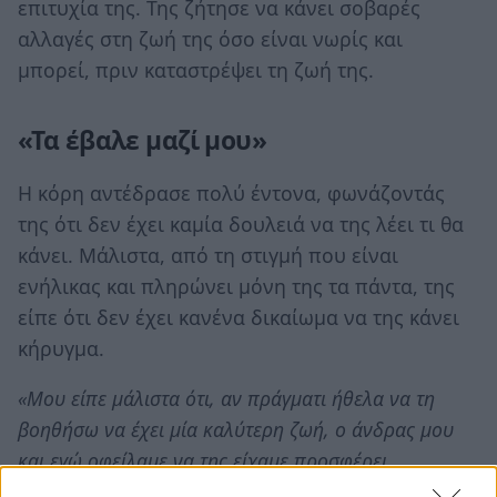
επιτυχία της. Της ζήτησε να κάνει σοβαρές
αλλαγές στη ζωή της όσο είναι νωρίς και
μπορεί, πριν καταστρέψει τη ζωή της.
«Τα έβαλε μαζί μου»
Η κόρη αντέδρασε πολύ έντονα, φωνάζοντάς
της ότι δεν έχει καμία δουλειά να της λέει τι θα
κάνει. Μάλιστα, από τη στιγμή που είναι
ενήλικας και πληρώνει μόνη της τα πάντα, της
είπε ότι δεν έχει κανένα δικαίωμα να της κάνει
κήρυγμα.
«Μου είπε μάλιστα ότι, αν πράγματι ήθελα να τη
βοηθήσω να έχει μία καλύτερη ζωή, ο άνδρας μου
και εγώ οφείλαμε να της είχαμε προσφέρει
περισσότερα. Αναφερόταν στα οικονομικά, επειδή