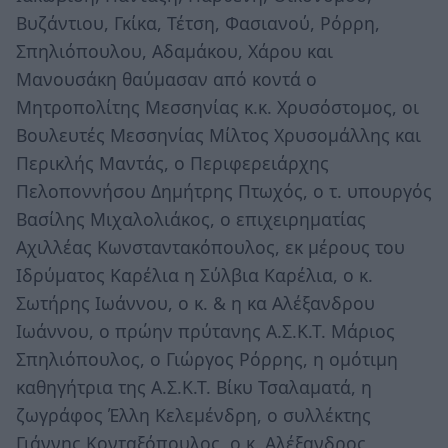
Βυζάντιου, Γκίκα, Τέτση, Φασιανού, Ρόρρη,
Σπηλιόπουλου, Αδαμάκου, Χάρου και
Μανουσάκη θαύμασαν από κοντά ο
Μητροπολίτης Μεσσηνίας κ.κ. Χρυσόστομος, οι
Βουλευτές Μεσσηνίας Μίλτος Χρυσομάλλης και
Περικλής Μαντάς, ο Περιφερειάρχης
Πελοποννήσου Δημήτρης Πτωχός, ο τ. υπουργός
Βασίλης Μιχαλολιάκος, ο επιχειρηματίας
Αχιλλέας Κωνσταντακόπουλος, εκ μέρους του
Ιδρύματος Καρέλια η Σύλβια Καρέλια, ο κ.
Σωτήρης Ιωάννου, ο κ. & η κα Αλέξανδρου
Ιωάννου, ο πρώην πρύτανης Α.Σ.Κ.Τ. Μάριος
Σπηλιόπουλος, ο Γιώργος Ρόρρης, η ομότιμη
καθηγήτρια της Α.Σ.Κ.Τ. Βίκυ Τσαλαματά, η
ζωγράφος Έλλη Κελεμένδρη, ο συλλέκτης
Γιάννης Κονταξόπουλος, ο κ. Αλέξανδρος