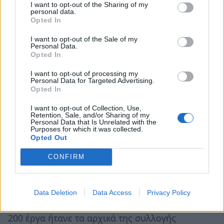
I want to opt-out of the Sharing of my
personal data.
Opted In
Στη συνέχεια, η Τατιάνα Αβέρωφ, πρόεδρος του
I want to opt-out of the Sale of my
Personal Data.
Ιδρύματος Αβέρωφ εξέφρασε την χαρά της για
Opted In
την παρουσίαση της έκθεσης στη μεσσηνιακή
I want to opt-out of processing my
πρωτεύουσα καλώντας τον κόσμο να επισκεφθεί
Personal Data for Targeted Advertising.
Opted In
το ίδρυμα και να δει από κοντά τα χιλιάδες έργα
που περιλαμβάνει. Ανέφερε σε σύντομη
I want to opt-out of Collection, Use,
Retention, Sale, and/or Sharing of my
παρέμβασή της: «Η Καλαμάτα είναι η 10η πόλη
Personal Data that Is Unrelated with the
Purposes for which it was collected.
όπου ταξιδεύει η πινακοθήκη Αβέρωφ. Έχουμε
Opted Out
πάει σχεδόν σε όλες τις πόλεις από
CONFIRM
Θεσσαλονίκη, Αθήνα, Χανιά, Βόλο, έτσι μικρές
ενότητες. εδώ απόψε θα τα δείτε μια πολύ
ωραία παρουσίαση 45 έργων εάν έρθετε στο
Data Deletion
Data Access
Privacy Policy
Μέτσοβο θα δείτε όλη την συλλογή που αριθμεί
200 έργα ήτανε τα αρχικά της συλλογής