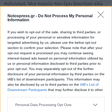
πολιτισμό. Μια πορεία που έχει ξεκινήσει εδώ
και κάποια χρόνια και συνεχίζεται με τόλμη, με
Notospress.gr -
Do Not Process My Personal
δημιουργικότητα και με μια αδιάλειπτη τάση
Information
καθιέρωσης της πόλης μας ως επιδραστικής στα
πολιτιστικά και καλλιτεχνικά δρώμενα της
If you wish to opt-out of the sale, sharing to third parties, or
processing of your personal or sensitive information for
πατρίδας μας. Κι αυτό πρέπει να είναι άλλωστε
targeted advertising by us, please use the below opt-out
και ο μεγάλος στόχος μας που είναι και
section to confirm your selection. Please note that after your
επιτεύξιμο. Αυτή η έκθεση λοιπόν πρέπει να
opt-out request is processed you may continue seeing
interest-based ads based on personal information utilized by
γίνει κτήμα όλων των Μεσσηνίων αλλά και
us or personal information disclosed to third parties prior to
επισκεπτών από άλλους νόμους. Είμαι βέβαιος
your opt-out. You may separately opt-out of the further
ότι θα σαγηνεύσει τις καρδιές όλων μας. Για μια
disclosure of your personal information by third parties on the
IAB’s list of downstream participants. This information may
ακόμα φορά εκφράζω τις θερμές ευχαριστίες
also be disclosed by us to third parties on the
IAB’s List of
μας στο Ίδρυμα Αβέρωφ και τα συγχαρητήριά
Downstream Participants
that may further disclose it to other
μου στον φίλο Δήμαρχο Καλαμάτας».
third parties.
Personal Data Processing Opt Outs