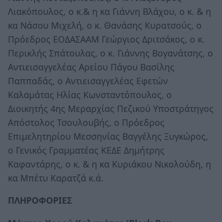
Λιακόπουλος, ο κ.& η κα Γιάννη Βλάχου, ο κ. & η
κα Νάσου Μιχελή, ο κ. Θανάσης Κυρατσούς, ο
Πρόεδρος ΕΟΔΑΣΑΑΜ Γεώργιος Δριτσάκος, ο κ.
Περικλής Σπάτουλας, ο κ. Γιάννης Βογανάτσης, ο
Αντιεισαγγελέας Αρείου Πάγου Βασίλης
Παππαδάς, ο Αντιεισαγγελέας Εφετών
Καλαμάτας Ηλίας Κωνσταντόπουλος, ο
Διοικητής 4ης Μεραρχίας Πεζικού Υποστράτηγος
Απόστολος Τσουλουβής, ο Πρόεδρος
Επιμελητηρίου Μεσσηνίας Βαγγέλης Ξυγκώρος,
ο Γενικός Γραμματέας ΚΕΔΕ Δημήτρης
Καφαντάρης, ο κ. & η κα Κυριάκου Νικολούδη, η
κα Μπέτυ Καρατζά κ.ά.
ΠΛΗΡΟΦΟΡΙΕΣ