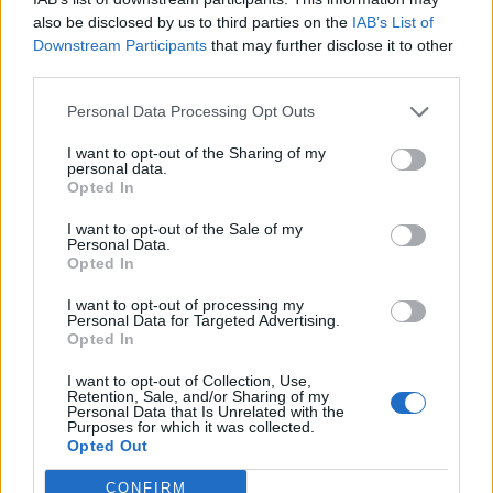
also be disclosed by us to third parties on the
IAB’s List of
Downstream Participants
that may further disclose it to other
Δυτική Μάνη: Συνεχίζονται οι
third parties.
προφεστιβαλικές δράσεις του 3ου Kardamili
Art Doc Festival
Personal Data Processing Opt Outs
05/08/2026 20:32
I want to opt-out of the Sharing of my
personal data.
Opted In
I want to opt-out of the Sale of my
Personal Data.
Opted In
I want to opt-out of processing my
Personal Data for Targeted Advertising.
Opted In
I want to opt-out of Collection, Use,
Retention, Sale, and/or Sharing of my
Personal Data that Is Unrelated with the
Purposes for which it was collected.
Opted Out
Σπάρτη: Έρχεται το πρώτο Φεστιβάλ
CONFIRM