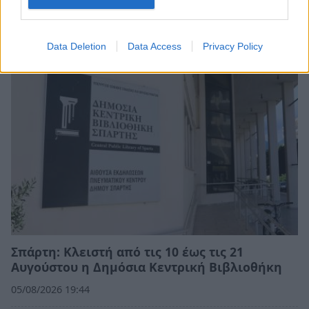
Μουσικών του Δρόμου στον Βασαρά
05/08/2026 19:58
Data Deletion
Data Access
Privacy Policy
Σπάρτη: Κλειστή από τις 10 έως τις 21
Αυγούστου η Δημόσια Κεντρική Βιβλιοθήκη
05/08/2026 19:44