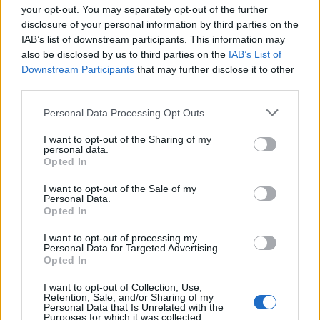
νικητής του Big Brother είναι ο Χρήστος
your opt-out. You may separately opt-out of the further
Ντεντόπουλος», είπε ο οικοδεσπότης του
disclosure of your personal information by third parties on the
IAB’s list of downstream participants. This information may
ριάλιτι.
also be disclosed by us to third parties on the
IAB’s List of
Downstream Participants
that may further disclose it to other
third parties.
Personal Data Processing Opt Outs
I want to opt-out of the Sharing of my
personal data.
Opted In
I want to opt-out of the Sale of my
Personal Data.
Opted In
I want to opt-out of processing my
Personal Data for Targeted Advertising.
Opted In
Ο παίκτης αφού πανηγύρισε τη νίκη του,
I want to opt-out of Collection, Use,
αγκάλιασε τον συμπαίκτη του, ο οποίος έφυγε
Retention, Sale, and/or Sharing of my
Personal Data that Is Unrelated with the
από το σπίτι και αμέσως μετά ο Χρήστος
Purposes for which it was collected.