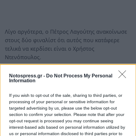
Λίγο αργότερα, ο Πέτρος Λαγούτης ανακοίνωσε
στους δύο φιναλίστ ότι αυτός που κατάφερε
τελικά να κερδίσει είναι ο Χρήστος
Ντενόπουλος.
«Ο νικητής απόψε θα είναι ένας. Ο συγκάτοικος
Notospress.gr -
Do Not Process My Personal
με τις περισσότερες θετικές ψήφους, ο
Information
συγκάτοικος που θα κερδίσει το μεγάλο έπαθλο
αξίας 100.000 ευρώ, ο συγκάτοικος που όλο
If you wish to opt-out of the sale, sharing to third parties, or
processing of your personal or sensitive information for
αυτό το διάστημα κέρδισε την αγάπη του
targeted advertising by us, please use the below opt-out
κόσμου. Ο συγκάτοικος με τις περισσότερες
section to confirm your selection. Please note that after your
θετικές ψήφους, ο μεγάλος νικητής που θα
opt-out request is processed you may continue seeing
interest-based ads based on personal information utilized by
πάρει το έπαθλο αξίας 100.000 ευρώ, ο μεγάλος
us or personal information disclosed to third parties prior to