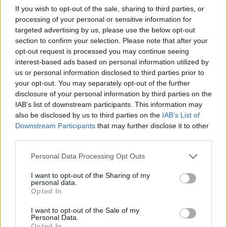
σε σχέσεις και συνεργασίες. Είναι πιθανό να
If you wish to opt-out of the sale, sharing to third parties, or
επιστρέψει ...
Διάβασε περισσότερα
processing of your personal or sensitive information for
targeted advertising by us, please use the below opt-out
section to confirm your selection. Please note that after your
ΙΧΘΥΕΣ ♓
opt-out request is processed you may continue seeing
interest-based ads based on personal information utilized by
Η σύνοδος του Ήλιου με τον ανάδρομο Ερμή
us or personal information disclosed to third parties prior to
ο
your opt-out. You may separately opt-out of the further
στον Λέοντα και στον 6
σου, στρέφει την
disclosure of your personal information by third parties on the
προσοχή σου σε θέματα καθημερινότητας,
IAB’s list of downstream participants. This information may
εργασίας και υγείας...
Διάβασε περισσότερα
also be disclosed by us to third parties on the
IAB’s List of
Downstream Participants
that may further disclose it to other
Ακολουθήστε το
notospress.gr
στο Google News και
third parties.
μάθετε πρώτοι
όλες τις ειδήσεις
Personal Data Processing Opt Outs
I want to opt-out of the Sharing of my
personal data.
Opted In
TAGS:
ΖΩΔΙΑ
ΖΩΔΙΑ ΣΗΜΕΡΑ
I want to opt-out of the Sale of my
Personal Data.
Opted In