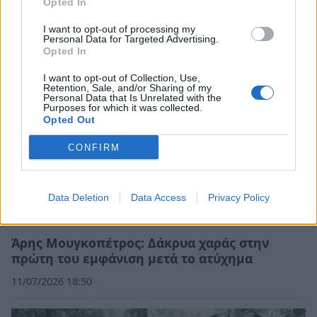
Opted In
27/07/2026 13:40
I want to opt-out of processing my
Personal Data for Targeted Advertising.
Opted In
I want to opt-out of Collection, Use,
Retention, Sale, and/or Sharing of my
Personal Data that Is Unrelated with the
Purposes for which it was collected.
Opted Out
CONFIRM
Data Deletion
Data Access
Privacy Policy
Άρης Μουγκοπέτρος: Δάκρυα χαράς στην
πρώτη του εμφάνιση μετά το ατύχημα
11/07/2026 18:50