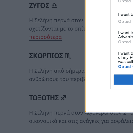
Opted 
ΖΥΓΟΣ ♎
I want t
ο
Η Σελήνη περνά στον Αιγόκερω, στον 4
Opted 
σχετίζονται με το σπίτι, την οικογένεια κ
I want 
περισσότερα
Advertis
Opted 
I want t
ΣΚΟΡΠΙΟΣ ♏
of my P
was col
Opted 
Η Σελήνη από σήμερα περνά στον Αιγόκε
ανθρώπους του περιβάλλοντός σου κάνο
ΤΟΞΟΤΗΣ ♐
ο
Η Σελήνη περνά στον Αιγόκερω στον 2
σ
οικονομικά και στις ανάγκες για ασφάλει