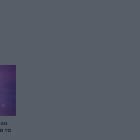
του
α τα