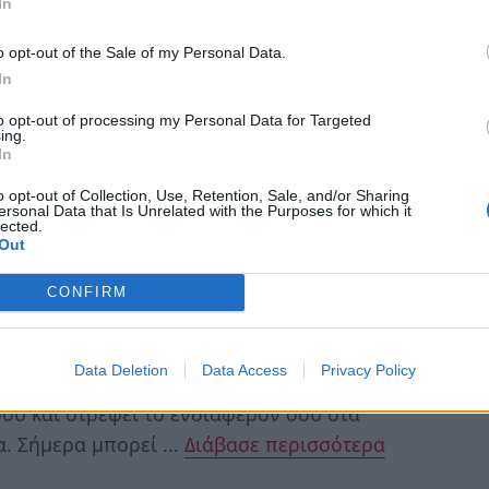
In
o opt-out of the Sale of my Personal Data.
σου και φέρνει στο επίκεντρο θέματα που
In
αθώς και τις βαθύτερες ...
Διάβασε
to opt-out of processing my Personal Data for Targeted
ing.
In
o opt-out of Collection, Use, Retention, Sale, and/or Sharing
ersonal Data that Is Unrelated with the Purposes for which it
lected.
Out
ο
ρω στον 3
σου και σε φέρνει πιο κοντά σε
ντας συζητήσεις...
Διάβασε περισσότερα
CONFIRM
Data Deletion
Data Access
Privacy Policy
ου και στρέφει το ενδιαφέρον σου στα
α. Σήμερα μπορεί ...
Διάβασε περισσότερα