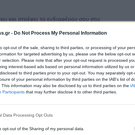
ου και στρέφει το ενδιαφέρον σου στις
ελήσεις να έρθεις πιο κοντά ...
Διάβασε
s.gr -
Do Not Process My Personal Information
to opt-out of the sale, sharing to third parties, or processing of your per
formation for targeted advertising by us, please use the below opt-out s
r selection. Please note that after your opt-out request is processed y
eing interest-based ads based on personal information utilized by us or
ου οίκο, και στρέφει την προσοχή σου στις
disclosed to third parties prior to your opt-out. You may separately opt-
θώς και σε ...
Διάβασε περισσότερα
losure of your personal information by third parties on the IAB’s list of
. This information may also be disclosed by us to third parties on the
IA
Participants
that may further disclose it to other third parties.
ο
στον 5
σου και φέρνει στο προσκήνιο την
l Data Processing Opt Outs
α απολαύσεις ...
Διάβασε περισσότερα
o opt-out of the Sharing of my personal data.