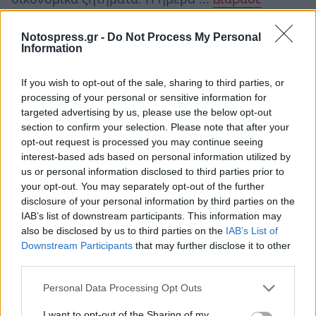
περισσότερα
Notospress.gr -
Do Not Process My Personal
Information
ΥΔΡΟΧΟΟΣ ♒
If you wish to opt-out of the sale, sharing to third parties, or
ο
Το εξάγωνο της Αφροδίτης από τον 7
σου με
processing of your personal or sensitive information for
targeted advertising by us, please use the below opt-out
ο
τον Άρη στον 9
σου, φέρνει έντονη
section to confirm your selection. Please note that after your
κοινωνικότητα, γοητεία και επιθυμία για νέες
opt-out request is processed you may continue seeing
interest-based ads based on personal information utilized by
γνωριμίες. Οι σχέσεις ...
Διάβασε περισσότερα
us or personal information disclosed to third parties prior to
your opt-out. You may separately opt-out of the further
ΙΧΘΥΕΣ ♓
disclosure of your personal information by third parties on the
IAB’s list of downstream participants. This information may
also be disclosed by us to third parties on the
IAB’s List of
ο
Το εξάγωνο της Αφροδίτης από τον 6
σου με
Downstream Participants
that may further disclose it to other
ο
τον Άρη στον 8
σου, σε ωθεί να εστιάσεις στην
third parties.
καθημερινότητα και την προσωπική σου
Personal Data Processing Opt Outs
φροντίδα, ενώ ταυτόχρονα...
Διάβασε
I want to opt-out of the Sharing of my