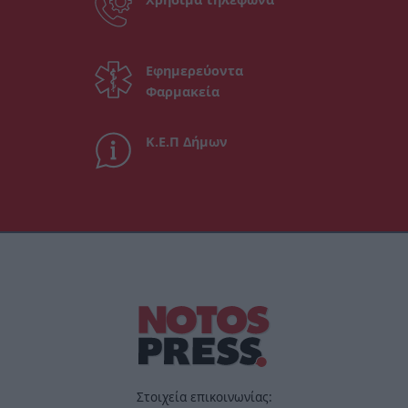
Εφημερεύοντα
Φαρμακεία
Κ.Ε.Π Δήμων
Στοιχεία επικοινωνίας: