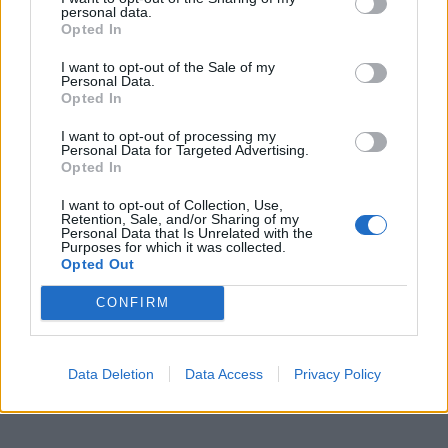
περισσότερα
personal data.
Opted In
Ακολουθήστε το
notospress.gr
στο Google News και
I want to opt-out of the Sale of my
μάθετε πρώτοι
όλες τις ειδήσεις
Personal Data.
Opted In
I want to opt-out of processing my
Personal Data for Targeted Advertising.
TAGS:
ΖΩΔΙΑ
ΖΩΔΙΑ ΣΗΜΕΡΑ
Opted In
I want to opt-out of Collection, Use,
Retention, Sale, and/or Sharing of my
Personal Data that Is Unrelated with the
Purposes for which it was collected.
Opted Out
CONFIRM
Data Deletion
Data Access
Privacy Policy