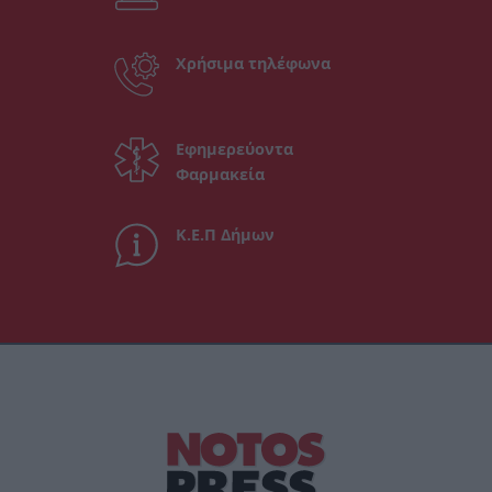
Χρήσιμα τηλέφωνα
Εφημερεύοντα
Φαρμακεία
Κ.Ε.Π Δήμων