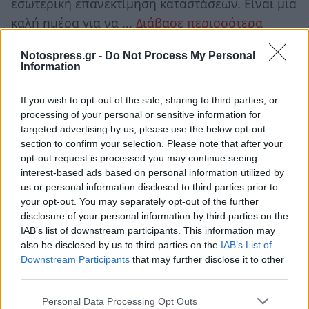
εσωτερική επανεκτίμηση καταστάσεων. Είναι μια
καλή ημέρα για να ...
Διάβασε περισσότερα
Notospress.gr -
Do Not Process My Personal
ΥΔΡΟΧΟΟΣ ♒
Information
ο
Η Σελήνη στον Τοξότη και στον 11
σου οίκο, θα
If you wish to opt-out of the sale, sharing to third parties, or
processing of your personal or sensitive information for
φέρει έντονη διάθεση για κοινωνικές επαφές,
targeted advertising by us, please use the below opt-out
φιλικές σχέσεις και ομαδικές δραστηριότητες. Η
section to confirm your selection. Please note that after your
ημέρα ευνοεί συζητήσεις με ...
Διάβασε
opt-out request is processed you may continue seeing
interest-based ads based on personal information utilized by
περισσότερα
us or personal information disclosed to third parties prior to
your opt-out. You may separately opt-out of the further
disclosure of your personal information by third parties on the
ΙΧΘΥΕΣ ♓
IAB’s list of downstream participants. This information may
also be disclosed by us to third parties on the
IAB’s List of
ο
Η Σελήνη κινείται στον Τοξότη και στον 10
σου,
Downstream Participants
that may further disclose it to other
ενισχύοντας την ανάγκη να επικεντρωθείς σε
third parties.
επαγγελματικά θέματα, στόχους και προσωπική
Personal Data Processing Opt Outs