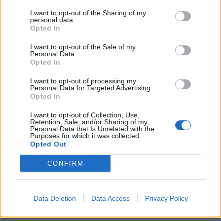
προβολή. Η διάθεση ...
Διάβασε περισσότερα
I want to opt-out of the Sharing of my
personal data.
Ακολουθήστε το
notospress.gr
στο Google News και
Opted In
μάθετε πρώτοι
όλες τις ειδήσεις
I want to opt-out of the Sale of my
Personal Data.
Opted In
TAGS:
ΖΩΔΙΑ
ΖΩΔΙΑ ΣΗΜΕΡΑ
I want to opt-out of processing my
Personal Data for Targeted Advertising.
Opted In
I want to opt-out of Collection, Use,
Retention, Sale, and/or Sharing of my
Personal Data that Is Unrelated with the
Purposes for which it was collected.
Opted Out
CONFIRM
Data Deletion
Data Access
Privacy Policy