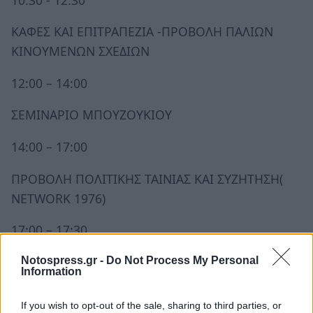
ΚΑΦΕΣ ΚΑΙ ΕΠΙΤΡΑΠΕΖΙΑ -ΠΡΟΒΟΛΗ ΠΑΛΙΩΝ
ΚΙΝΟΥΜΕΝΩΝ ΣΧΕΔΙΩΝ
12:00 – 14:00
ΣΕΜΙΝΑΡΙΟ ΜΠΟΥΖΟΥΚΙΟΥ
14:00 – 17:00
ΠΡΟΒΟΛΗ ΠΟΛΙΤΙΚΗΣ ΤΑΙΝΙΑΣ ΚΑΙ ΣΥΖΗΤΗΣΗ(
NETWORK 1976)
17:00 – 17:30
COFFEE BREAK
Notospress.gr -
Do Not Process My Personal
Information
17:30 – 19:00
If you wish to opt-out of the sale, sharing to third parties, or