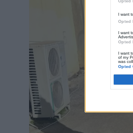
Opted 
I want t
Opted 
I want 
Advertis
Opted 
I want t
of my P
was col
Opted 