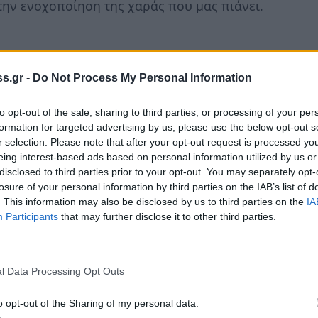
την ενοχοποίηση της χαράς που μας πιάνει.
διορίσει αν πρόκειται για τη μόνιμη κατοικία
μετακόμισαν θα είναι το εξοχικό τους για τα
s.gr -
Do Not Process My Personal Information
to opt-out of the sale, sharing to third parties, or processing of your per
formation for targeted advertising by us, please use the below opt-out s
r selection. Please note that after your opt-out request is processed y
eing interest-based ads based on personal information utilized by us or
disclosed to third parties prior to your opt-out. You may separately opt-
losure of your personal information by third parties on the IAB’s list of
. This information may also be disclosed by us to third parties on the
IA
Participants
that may further disclose it to other third parties.
l Data Processing Opt Outs
o opt-out of the Sharing of my personal data.