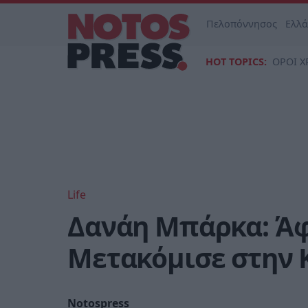
Πελοπόννησος
Ελλ
HOT TOPICS:
ΟΡΟΙ Χ
Life
Δανάη Μπάρκα: Άφ
Μετακόμισε στην
Notospress