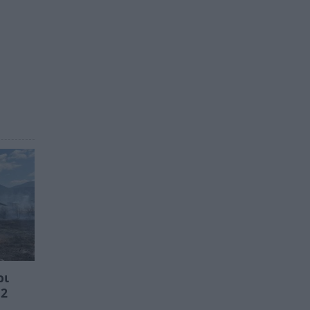
ρι
 2