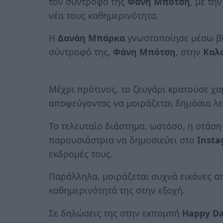
τον σύντροφό της
Φάνη Μπότση
, με τη
νέα τους καθημερινότητα.
Η
Δανάη Μπάρκα
γνωστοποίησε μέσω β
σύντροφό της,
Φάνη Μπότση
, στην
Καλ
Μέχρι πρότινος, το ζευγάρι κρατούσε χα
αποφεύγοντας να μοιράζεται δημόσια λε
Το τελευταίο διάστημα, ωστόσο, η στάση 
παρουσιάστρια να δημοσιεύει στο
Inst
εκδρομές τους.
Παράλληλα, μοιράζεται συχνά εικόνες α
καθημερινότητά της στην εξοχή.
Σε δηλώσεις της στην εκπομπή
Happy D