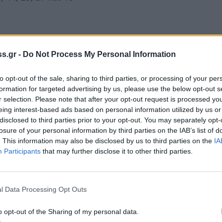
ο
ξάγωνο με τον Δία από τον 3
σου, αποκτάς
s.gr -
Do Not Process My Personal Information
ου εκφράζεσαι και ευκολία στο να
to opt-out of the sale, sharing to third parties, or processing of your per
προσωπικές σου επιδιώξεις. Οι συζητήσεις, οι
formation for targeted advertising by us, please use the below opt-out s
ιδιαίτερα, ενώ δεν αποκλείεται να υπάρξουν
r selection. Please note that after your opt-out request is processed y
 που θα ανοίξουν νέες προοπτικές στην
eing interest-based ads based on personal information utilized by us or
disclosed to third parties prior to your opt-out. You may separately opt-
ίνεται πιο άνετη και πειστική, γεγονός που
losure of your personal information by third parties on the IAB’s list of
 σε προσωπικό επίπεδο να κερδίσεις
. This information may also be disclosed by us to third parties on the
IA
υμφωνίες. Παράλληλα, η διάθεσή σου γίνεται
Participants
that may further disclose it to other third parties.
ι πιθανό να πάρεις πρωτοβουλίες για νέα
χρι τώρα δίσταζες να προχωρήσεις.
l Data Processing Opt Outs
 37, 21, 45 και 27
o opt-out of the Sharing of my personal data.