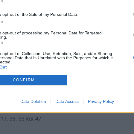
In
o opt-out of the Sale of my Personal Data.
ο
εξάγωνο με τον Δία από τον 2
σου, πολλές
In
εις μπορούν να λειτουργήσουν τελικά υπέρ
to opt-out of processing my Personal Data for Targeted
ελματικά ζητήματα. Παρότι εξωτερικά μπορεί
ing.
In
ατάς κλειστά τα χαρτιά σου, μέσα σου
o opt-out of Collection, Use, Retention, Sale, and/or Sharing
ι αναζητάς τρόπους να χτίσεις μεγαλύτερη
ersonal Data that Is Unrelated with the Purposes for which it
lected.
μένο εξάγωνο βοηθά να βρεθούν λύσεις σε
Out
υποστηρικτικές συζητήσεις ή ακόμη και
α που λειτουργούν διακριτικά υπέρ σου.
CONFIRM
αίτερα δυνατή και μπορείς πιο εύκολα να
παρασκήνιο γύρω σου χωρίς να χρειάζονται
Data Deletion
Data Access
Privacy Policy
17, 38, 33 και 47