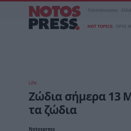
Πελοπόννησος
Ελλ
HOT TOPICS:
ΟΡΟΙ Χ
Life
Ζώδια σήμερα 13 Μ
τα ζώδια
Notospress