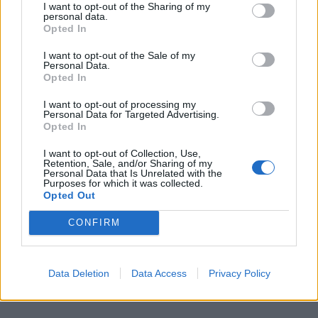
I want to opt-out of the Sharing of my
ενισχυθούν δεσμοί που είχαν ατονήσει. Οι
personal data.
Opted In
κουβέντες σου αποκτούν περισσότερη γοητεία
και είναι πιο εύκολο να κατανοήσεις τις ανάγκες
I want to opt-out of the Sale of my
Personal Data.
των άλλων. Ίσως νιώσεις πως είναι η ώρα να
Opted In
κάνεις μια νέα αρχή σε μια σχέση ή να
I want to opt-out of processing my
επανεξετάσεις την σχέση σου με συνεργάτες.
Personal Data for Targeted Advertising.
Opted In
Απόφυγε την παρορμητικότητα, οι ισορροπίες
είναι λεπτές. Αν αποφασίσεις να είσαι ειλικρινής
I want to opt-out of Collection, Use,
Retention, Sale, and/or Sharing of my
και ανοιχτός/η, θα κερδίσεις τις εντυπώσεις και
Personal Data that Is Unrelated with the
Purposes for which it was collected.
θα γεμίσεις χαρά. Κράτα ζωντανή τη σπίθα της
Opted Out
περιέργειας, είναι το μυστικό για να κρατήσεις
CONFIRM
τη σχέση σου ζωηρή και ζωντανή.
Οι τυχεροί αριθμοί για σήμερα: 48, 10, 16, 7, 11,
Data Deletion
Data Access
Privacy Policy
44 και 29