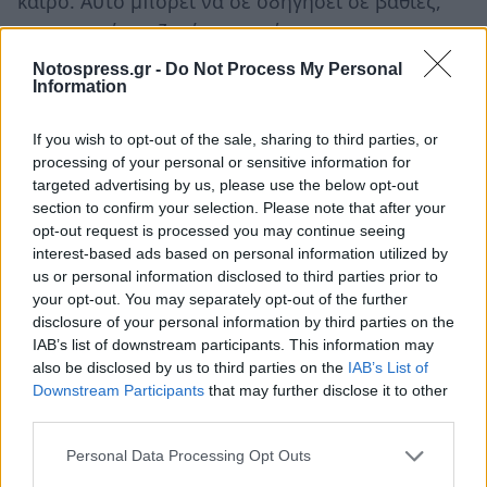
καιρό. Αυτό μπορεί να σε οδηγήσει σε βαθιές,
ουσιαστικές συζητήσεις με άτομα που
εμπιστεύεσαι. Δώσε προσοχή στα σημάδια που
Notospress.gr -
Do Not Process My Personal
Information
σού δείχνει η διαίσθησή σου, ενώ αν
αποσκοπείς σε ένα δάνειο, σήμερα είναι η
If you wish to opt-out of the sale, sharing to third parties, or
ευκαιρία.
processing of your personal or sensitive information for
targeted advertising by us, please use the below opt-out
Οι τυχεροί αριθμοί για σήμερα: 8, 24, 4, 39, 41,
section to confirm your selection. Please note that after your
47 και 30
opt-out request is processed you may continue seeing
interest-based ads based on personal information utilized by
us or personal information disclosed to third parties prior to
Σκορπιός ♏
your opt-out. You may separately opt-out of the further
disclosure of your personal information by third parties on the
IAB’s list of downstream participants. This information may
Η σύνοδος του Ήλιου με τον Ερμή που
also be disclosed by us to third parties on the
IAB’s List of
ο
ολοκληρώνεται στον 7
σου, φέρνει στο
Downstream Participants
that may further disclose it to other
third parties.
προσκήνιο τις σχέσεις και τον τρόπο που
συνδέεσαι με τους άλλους. Η διάθεσή σου είναι
Personal Data Processing Opt Outs
ανοιχτή και φιλική, και αυτό βοηθά να