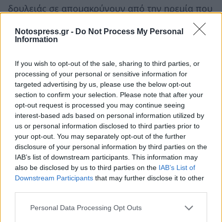
δουλειάς σε απομακρύνουν από την ηρεμία που
χρειάζεσαι στο σπίτι, ενώ παράλληλα ζητήματα
Notospress.gr -
Do Not Process My Personal
οικογένειας ή συναισθηματικής ασφάλειας
Information
επηρεάζουν τον τρόπο που κινείσαι δημόσια. Η
ανάγκη για ισορροπία γίνεται πιο έντονη, όμως
If you wish to opt-out of the sale, sharing to third parties, or
processing of your personal or sensitive information for
οι εξωτερικές πιέσεις δεν σε αφήνουν εύκολα να
targeted advertising by us, please use the below opt-out
τη βρεις. Πρόσεξε την τάση να προσπαθείς να
section to confirm your selection. Please note that after your
ικανοποιήσεις τους πάντες, γιατί αυτό μπορεί
opt-out request is processed you may continue seeing
interest-based ads based on personal information utilized by
να σε φορτώσει συναισθηματικά. Η ημέρα σε
us or personal information disclosed to third parties prior to
καλεί να βάλεις ξεκάθαρα όρια ανάμεσα σε
your opt-out. You may separately opt-out of the further
καριέρα και προσωπική ζωή.
disclosure of your personal information by third parties on the
IAB’s list of downstream participants. This information may
also be disclosed by us to third parties on the
IAB’s List of
Οι τυχεροί αριθμοί για σήμερα: 4, 18, 49, 7, 33,
Downstream Participants
that may further disclose it to other
40 και 38
third parties.
Personal Data Processing Opt Outs
Σκορπιός ♏