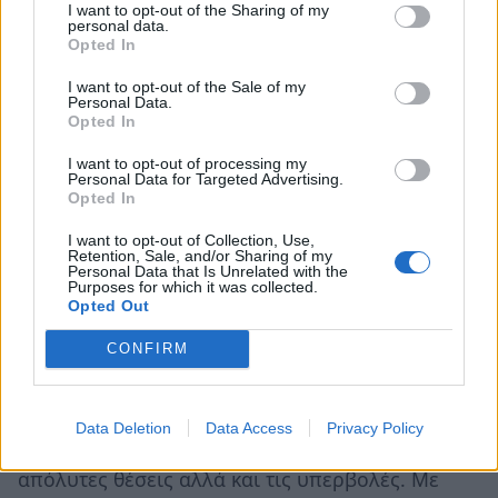
I want to opt-out of the Sharing of my
personal data.
ο
Η Σελήνη στον Αιγόκερω από τον 3
σου σε
Opted In
ο
αντίθεση με την Αφροδίτη στον 9
σου, φέρνει
I want to opt-out of the Sale of my
έντονη κινητικότητα σε σκέψεις, συζητήσεις και
Personal Data.
Opted In
επαφές. Μπορεί να προκύψουν ειδήσεις ή
I want to opt-out of processing my
διαφορετικές απόψεις που σε βάζουν σε
Personal Data for Targeted Advertising.
διαδικασία να επανεξετάσεις τις πεποιθήσεις
Opted In
σου. Η ανάγκη να εκφραστείς θα είναι έντονη,
I want to opt-out of Collection, Use,
Retention, Sale, and/or Sharing of my
όμως χρειάζεται προσοχή στον τρόπο που
Personal Data that Is Unrelated with the
Purposes for which it was collected.
επικοινωνείς για να αποφύγεις τυχόν
Opted Out
παρεξηγήσεις. Παράλληλα, η διαφορά οπτικής
CONFIRM
σε προσωπικές σχέσεις μπορεί να σε
προβληματίσει περισσότερο από όσο
περιμένεις. Η ημέρα σε ωθεί να δεις τα
Data Deletion
Data Access
Privacy Policy
πράγματα πιο ψύχραιμα και να αποφύγεις τις
απόλυτες θέσεις αλλά και τις υπερβολές. Με