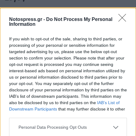
ο
Ο Ερμής στον 10
σου, θα σχηματίσει τετράγωνο
Notospress.gr -
Do Not Process My Personal
ο
με τον Ποσειδώνα από τον 7
σου, φέρνοντας
Information
ασάφεια σε επαγγελματικές σχέσεις και
συνεργασίες με πρόσωπα που επηρεάζουν την
If you wish to opt-out of the sale, sharing to third parties, or
processing of your personal or sensitive information for
πορεία σου. Ίσως κάποιο άτομο να μην είναι
targeted advertising by us, please use the below opt-out
απόλυτα ειλικρινές μαζί σου ή να δίνει
section to confirm your selection. Please note that after your
υποσχέσεις που δύσκολα θα μπορέσει να
opt-out request is processed you may continue seeing
interest-based ads based on personal information utilized by
τηρήσει. Παράλληλα, μπορεί να υπάρξουν
us or personal information disclosed to third parties prior to
παρεξηγήσεις σχετικά με τις ευθύνες και τις
your opt-out. You may separately opt-out of the further
υποχρεώσεις σου στον επαγγελματικό χώρο.
disclosure of your personal information by third parties on the
IAB’s list of downstream participants. This information may
Καλό θα ήταν να αποφύγεις να στηριχθείς
also be disclosed by us to third parties on the
IAB’s List of
αποκλειστικά στα λόγια των άλλων και να
Downstream Participants
that may further disclose it to other
ζητήσεις σαφείς εξηγήσεις όπου υπάρχουν
third parties.
κενά. Η εικόνα που έχεις για μια συνεργασία
Personal Data Processing Opt Outs
ίσως διαφέρει αρκετά από την πραγματικότητα.