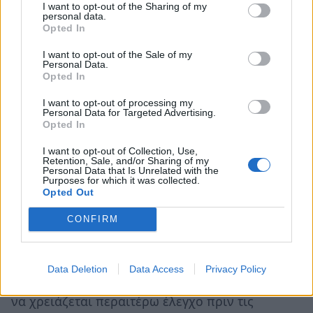
I want to opt-out of the Sharing of my
Με ψυχραιμία και προσοχή στις λεπτομέρειες
personal data.
Opted In
θα μπορέσεις να διακρίνεις ποιοι άνθρωποι
δημιουργούν σύγχυση γύρω σου.
I want to opt-out of the Sale of my
Personal Data.
Opted In
Οι τυχεροί αριθμοί για σήμερα: 48, 27, 8, 26, 6,
28 και 9
I want to opt-out of processing my
Personal Data for Targeted Advertising.
Opted In
Σκορπιός ♏
I want to opt-out of Collection, Use,
Retention, Sale, and/or Sharing of my
Personal Data that Is Unrelated with the
ο
Ο Ερμής στον 9
σου θα σχηματίσει τετράγωνο
Purposes for which it was collected.
Opted Out
ο
με τον Ποσειδώνα από τον 6
σου, φέρνοντας
CONFIRM
ασάφεια σε θέματα που σχετίζονται με σπουδές,
ταξίδια, νομικές υποθέσεις ή σημαντικά σχέδια
για το μέλλον. Πληροφορίες που λαμβάνεις
Data Deletion
Data Access
Privacy Policy
ενδέχεται να μην είναι απολύτως αξιόπιστες και
να χρειάζεται περαιτέρω έλεγχο πριν τις