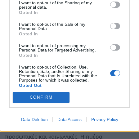
I want to opt-out of the Sharing of my
Άρη μπορεί να αυξήσει την ένταση, τη ζήλια ή
personal data.
Opted In
την ανάγκη για έλεγχο. Στα αισθηματικά, καλό
είναι να αποφύγεις παιχνίδια δύναμης και να
I want to opt-out of the Sale of my
Personal Data.
εκφράσεις ανοιχτά όσα νιώθεις χωρίς
Opted In
υπερβολές.
I want to opt-out of processing my
Personal Data for Targeted Advertising.
Opted In
Οι τυχεροί αριθμοί για σήμερα: 19, 25, 10, 11,
20, 8 και 50
I want to opt-out of Collection, Use,
Retention, Sale, and/or Sharing of my
Personal Data that Is Unrelated with the
Purposes for which it was collected.
Σκορπιός ♏
Opted Out
CONFIRM
ο
Η Σελήνη βρίσκεται στον Ταύρο και στον 7
σου,
ο
σχηματίζοντας εξάγωνο με τον Ερμή από τον 9
σου, γεγονός που ευνοεί τις συζητήσεις, τις
Data Deletion
Data Access
Privacy Policy
συμφωνίες και τις επαφές γενικότερα,
προσωπικές και κοινωνικές. Η ημέρα