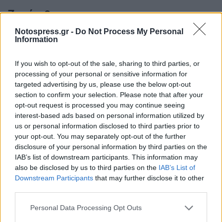
Ζυγός ♎
Notospress.gr -
Do Not Process My Personal
ο
Η Σελήνη στον Ταύρο και στον 8
σου,
Information
ο
σχηματίζει εξάγωνο με τον Ερμή από τον 10
If you wish to opt-out of the sale, sharing to third parties, or
σου, φέρνοντας στο προσκήνιο οικονομικά
processing of your personal or sensitive information for
ζητήματα, επαγγελματικές εξελίξεις αλλά και
targeted advertising by us, please use the below opt-out
συναισθηματικά θέματα. Η ημέρα ευνοεί τις
section to confirm your selection. Please note that after your
opt-out request is processed you may continue seeing
οικονομικές συμφωνίες, οφειλές,
interest-based ads based on personal information utilized by
χρηματοδοτήσεις ή υποθέσεις που μοιράζεσαι
us or personal information disclosed to third parties prior to
με άλλους/ες. Είναι πιθανό να λάβεις μια θετική
your opt-out. You may separately opt-out of the further
disclosure of your personal information by third parties on the
είδηση που αφορά τα επαγγελματικά σου ή να
IAB’s list of downstream participants. This information may
βρεις μια λύση σε ένα θέμα που σε απασχολεί
also be disclosed by us to third parties on the
IAB’s List of
εδώ και καιρό. Παράλληλα, η διαίσθησή σου
Downstream Participants
that may further disclose it to other
third parties.
είναι έντονη και μπορεί να σε βοηθήσει να
καταλάβεις καλύτερα τις προθέσεις των άλλων.
Personal Data Processing Opt Outs
Αργά το βράδυ η σύνοδος της Σελήνης με τον