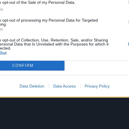
2’
o opt-out of the Sale of my Personal Data.
In
lph Bellamy
to opt-out of processing my Personal Data for Targeted
ing.
In
να Καλαμάτας | Είσοδος γενική 5 ευρώ,
και πολύτεκνους, ελεύθερη κάτω των 18
o opt-out of Collection, Use, Retention, Sale, and/or Sharing
ersonal Data that Is Unrelated with the Purposes for which it
lected.
Out
CONFIRM
Data Deletion
Data Access
Privacy Policy