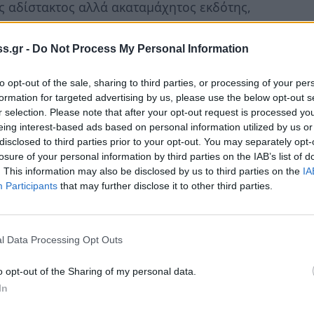
ως αδίστακτος αλλά ακαταμάχητος εκδότης,
νη, ως Χίλντι, δεν είναι απλώς το αντικείμενο
τίπαλος: επαγγελματίας, ευφυής, ανεξάρτητη
s.gr -
Do Not Process My Personal Information
του.
to opt-out of the sale, sharing to third parties, or processing of your per
στραπιαίους διαλόγους της, με τους ηθοποιούς
formation for targeted advertising by us, please use the below opt-out s
r selection. Please note that after your opt-out request is processed y
ιουργώντας έναν ρυθμό σχεδόν μουσικό.
eing interest-based ads based on personal information utilized by us or
 κρύβεται και ένα αιχμηρό σχόλιο για τον
disclosed to third parties prior to your opt-out. You may separately opt-
ά και τα όρια ανάμεσα στην είδηση και την
losure of your personal information by third parties on the IAB’s list of
. This information may also be disclosed by us to third parties on the
IA
Participants
that may further disclose it to other third parties.
ραμένει μια απολαυστική, αεικίνητη και
ουλειά, τη φιλοδοξία και τους ανθρώπους
l Data Processing Opt Outs
το πάθος τους ούτε από τον εαυτό τους.
o opt-out of the Sharing of my personal data.
In
S GIRL FRIDAY