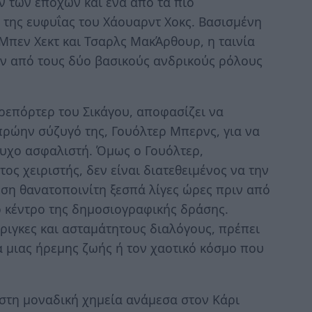
 των εποχών και ένα από τα πιο
 της ευφυΐας του Χάουαρντ Χοκς. Βασισμένη
 Μπεν Χεκτ και Τσαρλς ΜακΆρθουρ, η ταινία
ν από τους δύο βασικούς ανδρικούς ρόλους
ς ρεπόρτερ του Σικάγου, αποφασίζει να
πρώην σύζυγό της, Γουόλτερ Μπερνς, για να
συχο ασφαλιστή. Όμως ο Γουόλτερ,
ος χειριστής, δεν είναι διατεθειμένος να την
εση θανατοποινίτη ξεσπά λίγες ώρες πριν από
το κέντρο της δημοσιογραφικής δράσης.
ριγκες και ασταμάτητους διαλόγους, πρέπει
α μιας ήρεμης ζωής ή τον χαοτικό κόσμο που
ς στη μοναδική χημεία ανάμεσα στον Κάρι