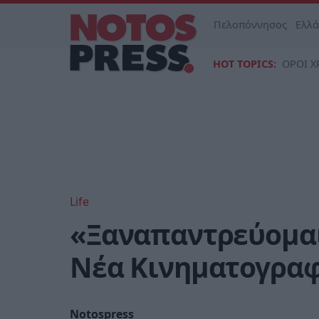
Πελοπόννησος
Ελλ
HOT TOPICS:
ΟΡΟΙ Χ
Life
«Ξαναπαντρεύομαι
Νέα Κινηματογραφ
Notospress