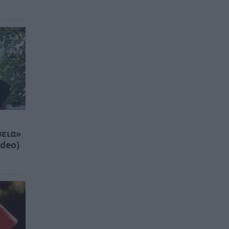
σεια»
deo)