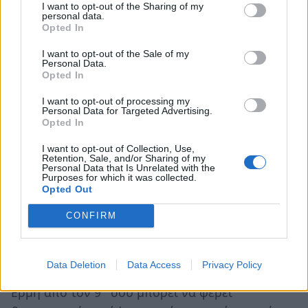
48, 18 και 36
I want to opt-out of the Sharing of my
personal data.
Opted In
Σκορπιός ♏
I want to opt-out of the Sale of my
Personal Data.
Η Σελήνη εξακολουθεί να κινείται στον Ζυγό και
Opted In
ο
στον 12
σου, γι' αυτό και η ημέρα σε καλεί να
I want to opt-out of processing my
Personal Data for Targeted Advertising.
κινηθείς με χαμηλούς τόνους και να δώσεις
Opted In
μεγαλύτερη σημασία σε όσα αισθάνεσαι. Είναι
I want to opt-out of Collection, Use,
μια καλή ευκαιρία να ξεκουραστείς, να κλείσεις
Retention, Sale, and/or Sharing of my
Personal Data that Is Unrelated with the
εκκρεμότητες και να αφήσεις πίσω σου
Purposes for which it was collected.
Opted Out
καταστάσεις που σε είχαν κουράσει ψυχικά. Η
διαίσθησή σου είναι ιδιαίτερα δυνατή και θα σε
CONFIRM
βοηθήσει να καταλάβεις ποιοι άνθρωποι
αξίζουν πραγματικά την εμπιστοσύνη σου. Αργά
Data Deletion
Data Access
Privacy Policy
το βράδυ, το τετράγωνο της Σελήνης με τον
ο
Ερμή από τον 9
σου μπορεί να φέρει