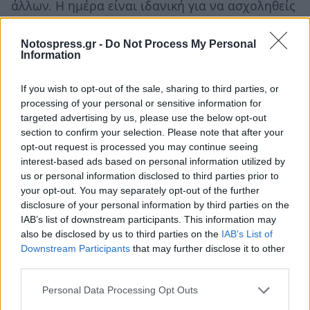
άλλων. Η ημέρα είναι ιδανική για να ασχοληθείς
με προσωπικούς στόχους, να προωθήσεις τα
σχέδιά σου και να κάνεις συναντήσεις που
Notospress.gr -
Do Not Process My Personal
Information
μπορούν να αποδειχθούν ιδιαίτερα ωφέλιμες. Η
γοητεία και η διπλωματία θα σε βοηθήσουν να
If you wish to opt-out of the sale, sharing to third parties, or
κερδίσεις τις εντυπώσεις και να πετύχεις όσα
processing of your personal or sensitive information for
targeted advertising by us, please use the below opt-out
επιδιώκεις. Ωστόσο, αργά το βράδυ, το
section to confirm your selection. Please note that after your
ο
τετράγωνο της Σελήνης με τον Ερμή από τον 10
opt-out request is processed you may continue seeing
σου ίσως δημιουργήσει μια μικρή διαφωνία με
interest-based ads based on personal information utilized by
us or personal information disclosed to third parties prior to
κάποιον ανώτερο, συνεργάτη ή κάποιο
your opt-out. You may separately opt-out of the further
πρόσωπο κύρους. Απόφυγε να πάρεις βιαστικές
disclosure of your personal information by third parties on the
αποφάσεις ή να απαντήσεις παρορμητικά. Αν
IAB’s list of downstream participants. This information may
also be disclosed by us to third parties on the
IAB’s List of
διατηρήσεις την ψυχραιμία σου, θα καταφέρεις
Downstream Participants
that may further disclose it to other
να διαχειριστείς κάθε κατάσταση με επιτυχία.
third parties.
Οι τυχεροί αριθμοί για σήμερα: 45, 27, 23, 39,
Personal Data Processing Opt Outs