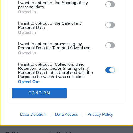
I want to opt-out of the Sharing of my
personal data.
Όπως και να έχει, το έργο του Κιούμπρικ
Opted In
προκαλεί εικασίες επειδή ο ίδιος σπάνια
I want to opt-out of the Sale of my
εξηγούσε τις προθέσεις του. Προτιμούσε να
Personal Data.
παρουσιάζει την ταινία και να αφήνει το κοινό
Opted In
να αναμετρηθεί μόνο του με το νόημά της.
I want to opt-out of processing my
Personal Data for Targeted Advertising.
Opted In
I want to opt-out of Collection, Use,
Retention, Sale, and/or Sharing of my
Personal Data that Is Unrelated with the
Purposes for which it was collected.
Opted Out
CONFIRM
Data Deletion
Data Access
Privacy Policy