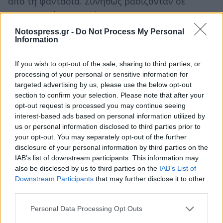
από τη φαντασία. Συνήθως βασίζονταν σε
πραγματικές επιρροές.
Notospress.gr -
Do Not Process My Personal
Μελέτησε στρατιωτική στρατηγική για το
Dr.
Information
Strangelove
. Ερεύνησε την ψυχολογία, τη βία και
If you wish to opt-out of the sale, sharing to third parties, or
την κοινωνική διαμόρφωση για «Το Κουρδιστό
processing of your personal or sensitive information for
Πορτοκάλι» (
A Clockwork Orange)
. Πέρασε χρόνια
targeted advertising by us, please use the below opt-out
προετοιμάζοντας πολλά από τα έργα του πριν
section to confirm your selection. Please note that after your
opt-out request is processed you may continue seeing
καν ξεκινήσουν τα γυρίσματα.
interest-based ads based on personal information utilized by
us or personal information disclosed to third parties prior to
Ακριβώς εξαιτίας αυτής της φήμης, ορισμένοι
your opt-out. You may separately opt-out of the further
θεατές πιστεύουν ότι οι μυστικές κοινωνίες και
disclosure of your personal information by third parties on the
οι συγκεντρώσεις της ελίτ που παρουσιάζονται
IAB’s list of downstream participants. This information may
also be disclosed by us to third parties on the
IAB’s List of
στο
Eyes Wide Shut
εμπνεύστηκαν από κάτι
Downstream Participants
that may further disclose it to other
περισσότερο από τη μυθοπλασία. Άλλοι
third parties.
θεωρούν ότι η ταινία απλώς αντικατοπτρίζει
Personal Data Processing Opt Outs
διαχρονικά θέματα της ανθρώπινης ιστορίας.