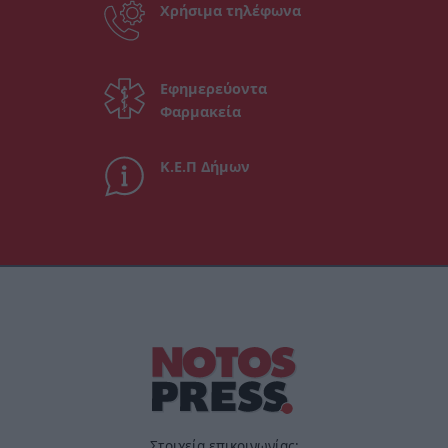
Χρήσιμα τηλέφωνα
Εφημερεύοντα
Φαρμακεία
Κ.Ε.Π Δήμων
Στοιχεία επικοινωνίας: