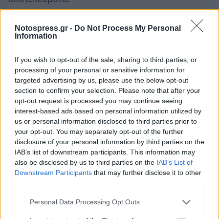
Η διαδικασία ολοκληρώθηκε με τους chef κριτές
Notospress.gr -
Do Not Process My Personal
να βάζουν τις τελικές υπογραφές τους και να
Information
σφραγίζουν τον φάκελο με τη δεύτερη
If you wish to opt-out of the sale, sharing to third parties, or
βαθμολογία του Τάσου Παυλίδη. Ο μέσος όρος
processing of your personal or sensitive information for
των οκτώ πρώην νικητών θα προστεθεί στις
targeted advertising by us, please use the below opt-out
βαθμολογίες των τριών κριτών και το τελικό
section to confirm your selection. Please note that after your
opt-out request is processed you may continue seeing
αποτέλεσμα θα διαιρεθεί δια του τέσσερα.
interest-based ads based on personal information utilized by
us or personal information disclosed to third parties prior to
your opt-out. You may separately opt-out of the further
disclosure of your personal information by third parties on the
IAB’s list of downstream participants. This information may
also be disclosed by us to third parties on the
IAB’s List of
Downstream Participants
that may further disclose it to other
third parties.
Personal Data Processing Opt Outs