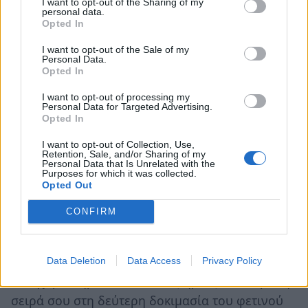
I want to opt-out of the Sharing of my
personal data.
Opted In
I want to opt-out of the Sale of my
Η συνέχεια με τον Πάνο Τελάλη
Personal Data.
Opted In
Μετά τη δεύτερη δοκιμασία του Τάσου Παυλίδη,
I want to opt-out of processing my
Personal Data for Targeted Advertising.
η οποία ολοκληρώθηκε χωρίς να αποκαλυφθεί η
Opted In
βαθμολογία, η σκυτάλη περνά στον
Πάνο
I want to opt-out of Collection, Use,
Τελάλη
στο επόμενο επεισόδιο του μεγάλου
Retention, Sale, and/or Sharing of my
Personal Data that Is Unrelated with the
τελικού του
MasterChef 2026
.
Purposes for which it was collected.
Opted Out
Στο trailer που προβλήθηκε αμέσως μετά το
CONFIRM
τέλος του επεισοδίου, οι τρεις chef κριτές
υποδέχονται τον δεύτερο φιναλίστ στη δεύτερη
δοκιμασία του τελικού. Ο Πάνος Ιωαννίδης τού
Data Deletion
Data Access
Privacy Policy
λέει χαρακτηριστικά: «Καλώς ήρθες κι εσύ με τη
σειρά σου στη δεύτερη δοκιμασία του φετινού