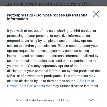
"Δεν είναι ούτε η Μαρία Κάλας ούτε η Τζάκι
Ωνάση. Διάβασα, βέβαια, γι’ αυτές και είδα
Notospress.gr -
Do Not Process My Personal
κάποια ντοκιμαντέρ, αλλά το έκανα γιατί ήθελα
Information
να καταλάβω την εποχή και το περιβάλλον. Από
εκεί και πέρα έμεινα πιστή στο σενάριο και στο
If you wish to opt-out of the sale, sharing to third parties, or
processing of your personal or sensitive information for
ρόλο μιας γυναίκας η οποία έχει καταλάβει ότι
targeted advertising by us, please use the below opt-out
είναι δέσμια του παρελθόντος της.
section to confirm your selection. Please note that after your
opt-out request is processed you may continue seeing
Είχε αγαπήσει τον Μάρκο, τον αγαπάει ακόμα,
interest-based ads based on personal information utilized by
us or personal information disclosed to third parties prior to
αλλά τα συμφέροντα είναι τόσα πολλά, οι
your opt-out. You may separately opt-out of the further
εγωισμοί τόσο μεγάλοι, που καταλαβαίνει πως
disclosure of your personal information by third parties on the
όλο αυτό δεν θα τελειώσει καλά. Προσπαθεί να
IAB’s list of downstream participants. This information may
also be disclosed by us to third parties on the
IAB’s List of
προστατεύσει την Σοφία, αν και δεν είναι
Downstream Participants
that may further disclose it to other
βιολογική της κόρη, αλλά…".
Η δική της ύβρις
third parties.
ποια είναι; "Γοητεύτηκε από την απεριόριστη
Personal Data Processing Opt Outs
δύναμη ενός άντρα και τώρα πληρώνει το