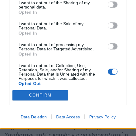
τίμημα, μιας και αυτή η δύναμη στρέφεται
I want to opt-out of the Sharing of my
personal data.
εναντίον της. Δεν είναι όμως άβουλο θύμα και
Opted In
αυτό ήθελα να τονίσω με το παίξιμό μου.
Η
I want to opt-out of the Sale of my
Ολίβια δεν παραδίνεται στη μοίρα της και κάνει
Personal Data.
Opted In
μια τελευταία προσπάθεια να σώσει τον
άνθρωπο που αγαπά από τον ίδιο του τον
I want to opt-out of processing my
Personal Data for Targeted Advertising.
εαυτό. Και στο μυαλό μου, είναι η μελλοντική
Opted In
εκδοχή της Σοφίας. Η μικρή δίνει την πρώτη
I want to opt-out of Collection, Use,
μάχη για την ανεξαρτησία της, εκείνη έχει δώσει
Retention, Sale, and/or Sharing of my
Personal Data that Is Unrelated with the
ήδη τις δικές της".
Purposes for which it was collected.
Opted Out
Η 30χρονη
Βικ(τόρια) Κάρμεν Σόνε
είναι η
CONFIRM
πρώτη από το πρωταγωνιστικό κουαρτέτο η
οποία συνδέθηκε με το συγκεκριμένο πρότζεκτ.
"Μιλήσαμε πρώτη φορά γι’ αυτό με τον Μιγκέλ
Data Deletion
Data Access
Privacy Policy
Άνχελ (Χιμένεθ) πριν τεσσερισήμισι χρόνια.
Χρειάστηκε πολύς καιρός για να εξασφαλιστεί η