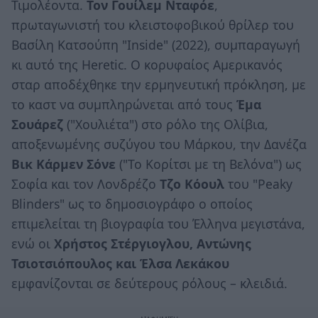
Τιμολέοντα.
Τον Γουίλεμ Νταφόε
,
πρωταγωνιστή του κλειστοφοβικού θρίλερ του
Βασίλη Κατσούπη "Inside" (2022), συμπαραγωγή
κι αυτό της Heretic. Ο κορυφαίος Αμερικανός
σταρ αποδέχθηκε την ερμηνευτική πρόκληση, με
το καστ να συμπληρώνεται από τους
Έμα
Σουάρεζ
("Χουλιέτα") στο ρόλο της Ολίβια,
αποξενωμένης συζύγου του Μάρκου, την Δανέζα
Βικ Κάρμεν Σόνε
("Το Κορίτσι με τη Βελόνα") ως
Σοφία και τον Λονδρέζο
Τζο Κόουλ
του "Peaky
Blinders" ως το δημοσιογράφο ο οποίος
επιμελείται τη βιογραφία του Έλληνα μεγιστάνα,
ενώ οι
Χρήστος Στέργιογλου, Αντώνης
Τσιοτσιόπουλος και Έλσα Λεκάκου
εμφανίζονται σε δεύτερους ρόλους – κλειδιά.