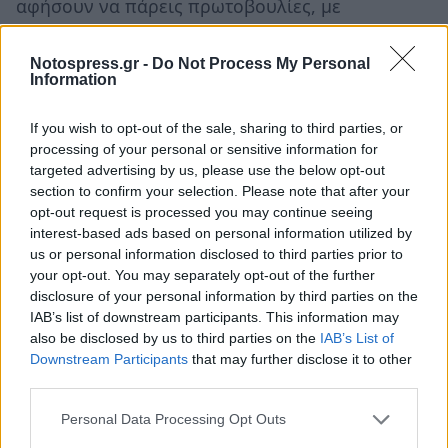
αφήσουν να πάρεις πρωτοβουλίες, με
αποτέλεσμα να ξεσπάσουν εντάσεις άνευ
προηγούμενου και ρήξεις. Μπορεί ξαφνικά να
Notospress.gr -
Do Not Process My Personal
Information
χάσεις την θέση σου ή το αντίθετο στην καλή
εκδοχή της όψης και να πάρεις προαγωγή.
If you wish to opt-out of the sale, sharing to third parties, or
Μπορεί ακόμη να αλλάξει ο/η προϊστάμενος/η
processing of your personal or sensitive information for
targeted advertising by us, please use the below opt-out
σου και η ατμόσφαιρα να είναι τεταμένη και να
section to confirm your selection. Please note that after your
μυρίζει μπαρούτι ανά πάσα ώρα και στιγμή. Από
opt-out request is processed you may continue seeing
την άλλη πλευρά επειδή θα είσαι βιαστικός/η
interest-based ads based on personal information utilized by
us or personal information disclosed to third parties prior to
και νευρικός/η καλό είναι να προσέχεις μην
your opt-out. You may separately opt-out of the further
έχεις ατύχημα μέσα στον χώρο της εργασίας ή
disclosure of your personal information by third parties on the
όπου πας για δουλειά. Να προσέχεις τα αιχμηρά
IAB’s list of downstream participants. This information may
also be disclosed by us to third parties on the
IAB’s List of
αντικείμενα, τον ηλεκτρισμό και τις ηλεκτρικές
Downstream Participants
that may further disclose it to other
συσκευές και κυρίως να μην βιάζεσαι και να
third parties.
είσαι ανυπόμονος/η.
Personal Data Processing Opt Outs
Οι τυχεροί αριθμοί για σήμερα: 45, 44, 10, 42,