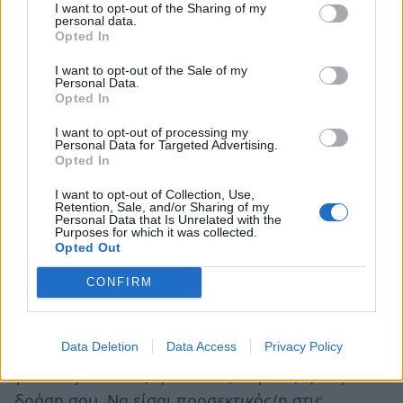
I want to opt-out of the Sharing of my
45, 19 και 50
personal data.
Opted In
I want to opt-out of the Sale of my
Ζυγός ♎
Personal Data.
Opted In
Σήμερα ολοκληρώνεται η σύνοδος του Άρη με
I want to opt-out of processing my
ο
Personal Data for Targeted Advertising.
τον Ουρανό στον 9
σου και θα νιώθεις έντονα
Opted In
την ανάγκη για ελευθερία κινήσεων. Θα είσαι
I want to opt-out of Collection, Use,
αρκετά δραστήριος/α, κινητικός/η,
Retention, Sale, and/or Sharing of my
Personal Data that Is Unrelated with the
επικοινωνιακός/η αλλά και αντιδραστικός/η με
Purposes for which it was collected.
αποτέλεσμα να προκύψουν αρκετά προβλήματα
Opted Out
στην επικοινωνία σου με τους/ις άλλους/ες.
CONFIRM
Θέλεις να ξεφορτωθείς ευθύνες και
υποχρεώσεις και καθετί που σχετίζεται με την
Data Deletion
Data Access
Privacy Policy
καθημερινή σου ρουτίνα, με αποτέλεσμα να
γίνεσαι βιαστικός/η και ανεξέλεγκτος/η στην
δράση σου. Να είσαι προσεκτικός/η στις