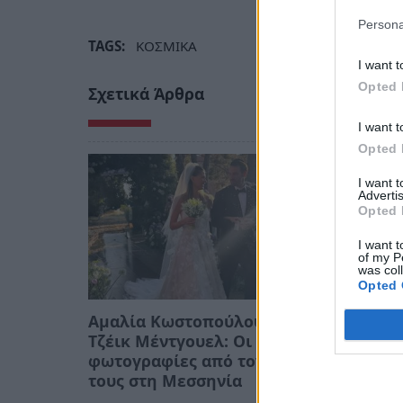
Persona
TAGS:
ΚΟΣΜΙΚΑ
I want t
Opted 
Σχετικά Άρθρα
I want t
Opted 
I want 
Advertis
Opted 
I want t
of my P
was col
Opted 
Αμαλία Κωστοπούλου και
Τζέικ Μέντγουελ: Οι
φωτογραφίες από τον γάμο
τους στη Μεσσηνία