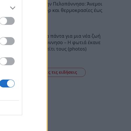
Ο καιρός στην Πελοπόννησο: Άνεμοι
έως 5 μποφόρ και θερμοκρασίες έως
38 βαθμούς
22:28
Πούλησαν τα πάντα για μια νέα ζωή
στην Πελοπόννησο – Η φωτιά έκανε
στάχτη το σπίτι τους (photos)
22:06
Δείτε όλες τις ειδήσεις