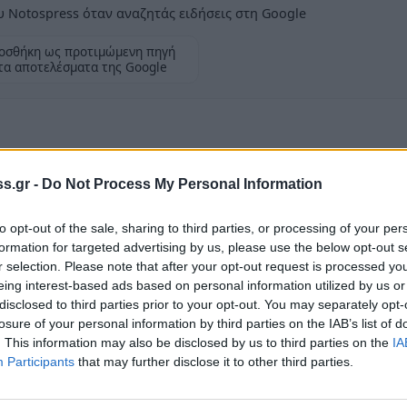
 Notospress όταν αναζητάς ειδήσεις στη Google
οσθήκη ως προτιμώμενη πηγή
τα αποτελέσματα της Google
s.gr -
Do Not Process My Personal Information
η Συρμαλή και Δήμητρα Καρακώστα, την
ας Μαρίνας Δαιμονιάς στην περιοχή
to opt-out of the sale, sharing to third parties, or processing of your per
ωνίας. Ανάδοχοι ήταν οι Ελεάνα και Λίνα
formation for targeted advertising by us, please use the below opt-out s
r selection. Please note that after your opt-out request is processed y
τιστο το όνομα Γεώργιος.
eing interest-based ads based on personal information utilized by us or
disclosed to third parties prior to your opt-out. You may separately opt-
νους γονείς να τους ζήσει το νέο μέλος της
losure of your personal information by third parties on the IAB’s list of
ε χαρά και ευτυχία στη μελλοντική του ζωή.
. This information may also be disclosed by us to third parties on the
IA
Participants
that may further disclose it to other third parties.