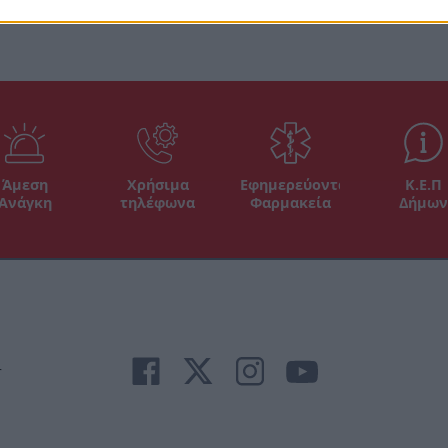
Άμεση
Χρήσιμα
Εφημερεύοντα
Κ.Ε.Π
Ανάγκη
τηλέφωνα
Φαρμακεία
Δήμων
r