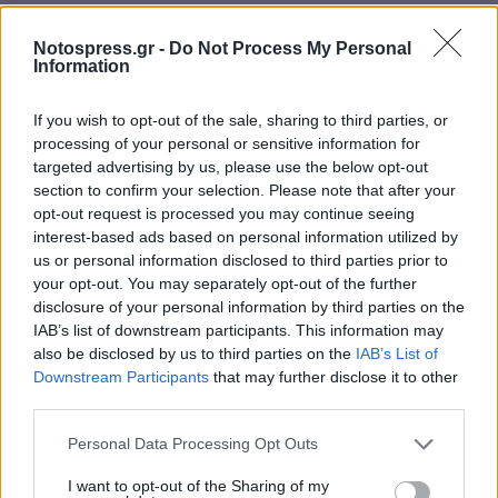
Notospress.gr -
Do Not Process My Personal
Information
If you wish to opt-out of the sale, sharing to third parties, or
processing of your personal or sensitive information for
targeted advertising by us, please use the below opt-out
section to confirm your selection. Please note that after your
opt-out request is processed you may continue seeing
interest-based ads based on personal information utilized by
us or personal information disclosed to third parties prior to
your opt-out. You may separately opt-out of the further
disclosure of your personal information by third parties on the
IAB’s list of downstream participants. This information may
Οι δύο τελευταίοι μήνες ήταν για τη Βασιλική
also be disclosed by us to third parties on the
IAB’s List of
Downstream Participants
that may further disclose it to other
κάτι το πρωτόγνωρο καθώς προσπάθησε για
third parties.
πρώτη φορά να ισορροπήσει ανάμεσα στις
πρόβες του θεατρικού όπου πρωταγωνιστεί και
Personal Data Processing Opt Outs
στα γυρίσματα ενός σίριαλ που απαιτούσαν
I want to opt-out of the Sharing of my