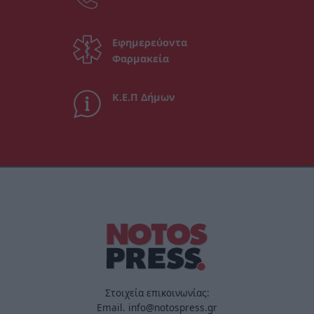
Εφημερεύοντα
Φαρμακεία
Κ.Ε.Π Δήμων
Στοιχεία επικοινωνίας:
Email. info@notospress.gr