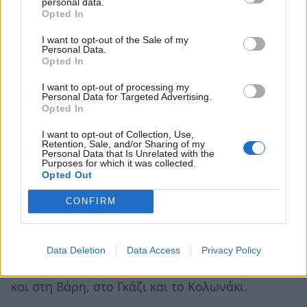
personal data.
δουλειά, συγκεκριμένο ωράριο και... μπάνιο στη
Opted In
θάλασσα μέσα στον Δεκέμβριο.
I want to opt-out of the Sale of my
Personal Data.
Οταν το περασμένο φθινόπωρο δέχτηκε ένα
Opted In
τηλεφώνημα από τον σκηνοθέτη Παντελή
I want to opt-out of processing my
Παγουλάτο, ο οποίος της πρότεινε να
Personal Data for Targeted Advertising.
Opted In
συμμετάσχει στην ακρόαση για τον ρόλο της
Μυρτώς στο «Κάτω Παρτάλι», προετοιμαζόταν
I want to opt-out of Collection, Use,
Retention, Sale, and/or Sharing of my
ήδη για τον
«Αρχιμάστορα Σόλνες».
Η Βασιλική
Personal Data that Is Unrelated with the
Purposes for which it was collected.
πήρε στα χέρια της ένα φανταστικό κείμενο, τον
Opted Out
Νοέμβριο τον ρόλο και μία εβδομάδα αργότερα
CONFIRM
ξεκίνησε γυρίσματα. Το σπίτι της σειράς
βρίσκεται στο Καπανδρίτη, όπως και πολλοί
άλλοι χώροι, και έτσι ξεκίνησαν για εκείνη τα
Data Deletion
Data Access
Privacy Policy
καθημερινά «ταξίδια» για τα γυρίσματα - αλλά
και στη Βάρη, στο Γκάζι και το Κολωνάκι.