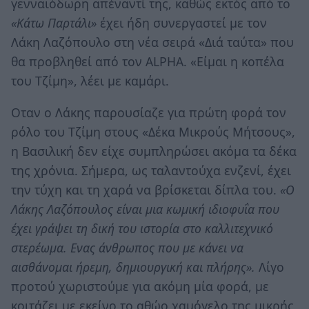
γενναιόδωρη απέναντί της, καθώς εκτός από το
«Κάτω Παρτάλι»
έχει ήδη συνεργαστεί με τον
Λάκη Λαζόπουλο στη νέα σειρά «Διά ταύτα» που
θα προβληθεί από τον ALPHA. «Είμαι η κοπέλα
του Τζίμη», λέει με καμάρι.
Οταν ο Λάκης παρουσίαζε για πρώτη φορά τον
ρόλο του Τζίμη στους «Δέκα Μικρούς Μήτσους»,
η Βασιλική δεν είχε συμπληρώσει ακόμα τα δέκα
της χρόνια. Σήμερα, ως ταλαντούχα ενζενί, έχει
την τύχη και τη χαρά να βρίσκεται δίπλα του.
«Ο
Λάκης Λαζόπουλος είναι μια κωμική ιδιοφυΐα που
έχει γράψει τη δική του ιστορία στο καλλιτεχνικό
στερέωμα. Ενας άνθρωπος που με κάνει να
αισθάνομαι ήρεμη, δημιουργική και πλήρης».
Λίγο
προτού χωριστούμε για ακόμη μία φορά, με
κοιτάζει με εκείνο το αθώο χαμόγελο της μικρής