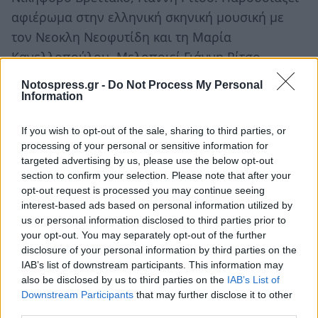
αφιέρωμα στην ελληνική σκηνική μουσική με
τον Νεοκλη Νεοφυτίδη και τη Μαρία
Κανελλοπούλου. Μελοποιεί Γιάννη Ρίτσο,
Νικηφόρο Βρεττάκο, Κώστα Καρυωτάκη, Μανόλη
Notospress.gr -
Do Not Process My Personal
Αναγνωστάκη, Γιολάντα Πέγκλη, Μποντλέρ και
Information
Λίνο Ιωαννίδη.
If you wish to opt-out of the sale, sharing to third parties, or
processing of your personal or sensitive information for
Το 2009 στα πλαίσια του έτους Γιάννης Ρίτσος
targeted advertising by us, please use the below opt-out
συμμετέχει σε συναυλίες αφιερωμένες στον
section to confirm your selection. Please note that after your
μεγάλο ποιητή (Μονεμβασιά, Έκθεση Θεσ/νίκης,
opt-out request is processed you may continue seeing
interest-based ads based on personal information utilized by
Νίκαια, Κορυδαλλός, Ελληνικό, Ψυχικό,
us or personal information disclosed to third parties prior to
Μύκονος, Κροκεές, Γύθειο) μαζί με την Εύα
your opt-out. You may separately opt-out of the further
Κοταμανίδου και τον σολιστ Χρήστο
disclosure of your personal information by third parties on the
IAB’s list of downstream participants. This information may
Κωνσταντίνου ενώ συμμετέχει στο Φεστιβάλ
also be disclosed by us to third parties on the
IAB’s List of
Θάλασσας του Δήμου Μουδανιών. Το ίδιο έτος
Downstream Participants
that may further disclose it to other
αρχίζει την ηχογράφηση της πρώτης του
third parties.