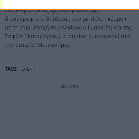
Ολοκληρώνει τις ηχογραφήσεις της
δισκογραφικής δουλειάς του με τίτλο Γκέμμα (
με τη συμμετοχή του Αλκίνοου Ιωαννίδη και της
Σοφίας Παπάζογλου), ο οποίος κυκλοφορεί από
την εταιρία ‘Μετρονόμος’.
TAGS:
EVENT