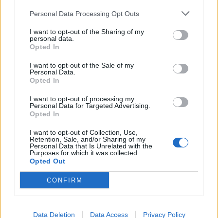
δουλειάς. Κερδίζει το 2ο βραβείο στο 4ο
Personal Data Processing Opt Outs
Φεστιβαλ Νέων Δημιουργών Κοζάνης ‘Νικόλας
I want to opt-out of the Sharing of my
Άσιμος’ με το ‘Χαρούμενο τραγούδι’. Συμμετέχει
personal data.
στο αφιέρωμα για τους Μίκη Θεοδωράκη και
Opted In
Μάνο Χατζιδάκι ‘Βίοι Παράλληλοι (
I want to opt-out of the Sale of my
Personal Data.
Χαιρώνεια,2010), και σε αφιέρωμα στον
Opted In
Φιλοποίμην Φίνο, στη γενέτειρά του, Κάτω
I want to opt-out of processing my
Τιθωρέα. Συνεργάζεται το 2010 σε συναυλίες με
Personal Data for Targeted Advertising.
τη Μαρία Φαραντούρη, το Νίκο Δημητράτο, τη
Opted In
Λιζέτα Καλημέρη, την Πόπη Αστεριάδη, τον Τάκη
I want to opt-out of Collection, Use,
Retention, Sale, and/or Sharing of my
Κωνσταντακόπουλο κ.α. Ερμηνεύει και τρία
Personal Data that Is Unrelated with the
Purposes for which it was collected.
ανέκδοτα τραγούδια του Χρήστου Λεοντή σε
Opted Out
ποίηση Νικηφόρου Βρεττάκου, σε παραγωγή και
CONFIRM
ενορχηστρωτική επιμέλεια του συνθέτη.
Συνεργάζεται με τον συνθέτη Μιχάλη Τερζή.
Παρουσιάζει αφιέρωμα στο Νίκο Καββαδία.
Data Deletion
Data Access
Privacy Policy