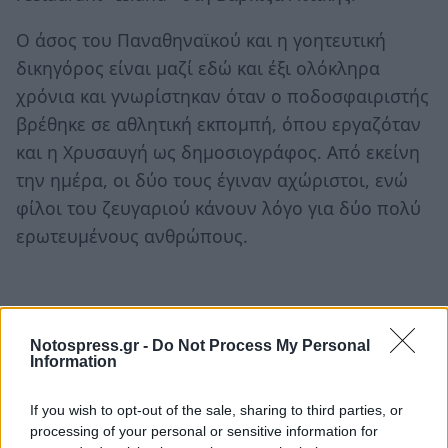
Ο άσος του Παναθηναϊκού και η γοητευτική
δικηγόρος είναι μαζί εδώ και έξι ολόκληρα
χρόνια και γνωρίστηκαν όταν ο ποδοσφαιριστής
βρέθηκε σε αθλητική εκπομπή, όπου εργαζόταν
και η Χρυσαυγή ως δημοσιογράφος. Από εκείνη
την ημέρα, οι δύο τους έγιναν αχώριστοι, ενώ
φίλοι του ζευγαριού κάνουν λόγο για δύο πολύ
ερωτευμένους ανθρώπους.
TAGS:
ΚΟΣΜΙΚΑ
Notospress.gr -
Do Not Process My Personal
Information
If you wish to opt-out of the sale, sharing to third parties, or
processing of your personal or sensitive information for