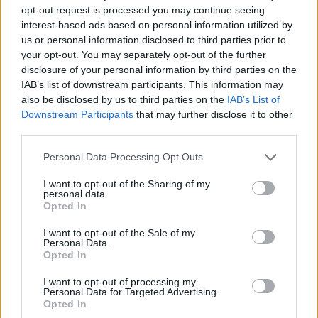
opt-out request is processed you may continue seeing
interest-based ads based on personal information utilized by
us or personal information disclosed to third parties prior to
your opt-out. You may separately opt-out of the further
disclosure of your personal information by third parties on the
IAB’s list of downstream participants. This information may
also be disclosed by us to third parties on the
IAB’s List of
Downstream Participants
that may further disclose it to other
third parties.
Personal Data Processing Opt Outs
I want to opt-out of the Sharing of my
Σπάρτη: Κυριακή βράδυ στο Alter Ego Enoteca
personal data.
με αφιέρωμα στις μελωδίες του Γιώργου
Opted In
Θεοφάνους
I want to opt-out of the Sale of my
Personal Data.
18/06/2026 11:53
Opted In
I want to opt-out of processing my
Personal Data for Targeted Advertising.
Opted In