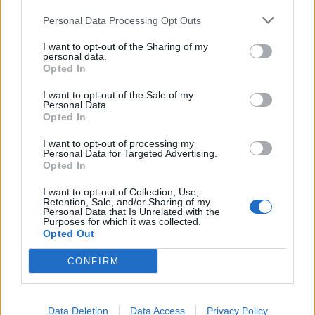
Music Bar
Personal Data Processing Opt Outs
20/06/2026 11:53
I want to opt-out of the Sharing of my
personal data.
Opted In
I want to opt-out of the Sale of my
Personal Data.
Opted In
I want to opt-out of processing my
Personal Data for Targeted Advertising.
Opted In
I want to opt-out of Collection, Use,
Retention, Sale, and/or Sharing of my
Personal Data that Is Unrelated with the
Purposes for which it was collected.
Opted Out
Σπάρτη: Κυριακή βράδυ στο Alter Ego Enoteca
CONFIRM
με αφιέρωμα στις μελωδίες του Γιώργου
Θεοφάνους
18/06/2026 11:53
Data Deletion
Data Access
Privacy Policy