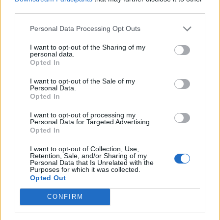
μεταξύ άλλων: Μαίρη Έμπειρα, Έλενα Ψαρρού,
third parties.
Βασιλική Σταθάκη, Μαρία Χειλά, Σοφία
Καρβουνιάρη, Στέλλα Αλειφέρη, Νίκη Αλιμήση,
Personal Data Processing Opt Outs
Τίνα Βασιλείου, Κώστας Βαρζακάκος, Αποστόλης
I want to opt-out of the Sharing of my
personal data.
Μαυρίδης, Αντώνης Καλαβρυτινός.
Opted In
Μετα από 35 χρόνια φαίνεται ότι
«οι Κυβερνήσεις
I want to opt-out of the Sale of my
Personal Data.
πέφτουνε, μα η αγάπη μένει…»
Opted In
Το notospress.gr τους εύχεται πάντα υγεία, κέφι
I want to opt-out of processing my
Personal Data for Targeted Advertising.
και καλά ανταμώματα.
Opted In
I want to opt-out of Collection, Use,
Retention, Sale, and/or Sharing of my
Personal Data that Is Unrelated with the
TAGS:
ΚΟΣΜΙΚΑ
Purposes for which it was collected.
Opted Out
CONFIRM