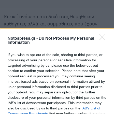
Κι εκεί ανάμεσα στα δικά τους θυμήθηκαν
καθηγητές αλλά και συμμαθητές που έχουν
φύγει.
Notospress.gr -
Do Not Process My Personal
Στη συνάντηση έκοψαν και την πρωτοχρονιάτικη
Information
πίτα τους. Φετινή τυχερή η… εστεμμένη Νίκη
If you wish to opt-out of the sale, sharing to third parties, or
Αλιμήση που κέρδισε ένα βιβλίο - λέυκωμα με
processing of your personal or sensitive information for
τις φωτογραφίες αποφοίτησης το 1981 μπροστά
targeted advertising by us, please use the below opt-out
απο τα σχολεία!
section to confirm your selection. Please note that after your
opt-out request is processed you may continue seeing
interest-based ads based on personal information utilized by
Το ραντεβού ανανεώθηκε και όσοι αυτή τη φορά
us or personal information disclosed to third parties prior to
έμειναν απ’ έξω ας φροντίσουν για την επόμενη,
your opt-out. You may separately opt-out of the further
μικτή συνάντηση!
disclosure of your personal information by third parties on the
IAB’s list of downstream participants. This information may
Πληροφορίες από εκείνους που διακρίναμε
also be disclosed by us to third parties on the
IAB’s List of
Downstream Participants
that may further disclose it to other