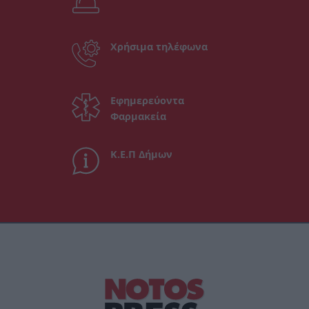
Χρήσιμα τηλέφωνα
Εφημερεύοντα
Φαρμακεία
Κ.Ε.Π Δήμων