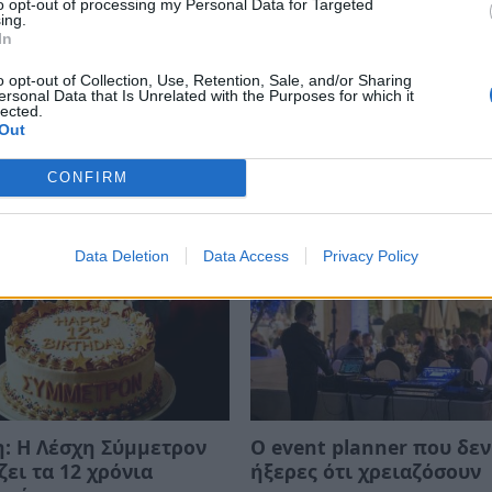
to opt-out of processing my Personal Data for Targeted
ing.
In
o opt-out of Collection, Use, Retention, Sale, and/or Sharing
: Κυριακή βράδυ στο
Σπάρτη: Η Νεφέλη Φασ
ersonal Data that Is Unrelated with the Purposes for which it
lected.
Ego Enoteca με
στον κόσμο μας, στο Mys
Out
μα στις μελωδίες του
Bistro
ου Θεοφάνους
17/06/2026 20:00
CONFIRM
26 11:53
Data Deletion
Data Access
Privacy Policy
: Η Λέσχη Σύμμετρον
Ο event planner που δεν
ζει τα 12 χρόνια
ήξερες ότι χρειαζόσουν