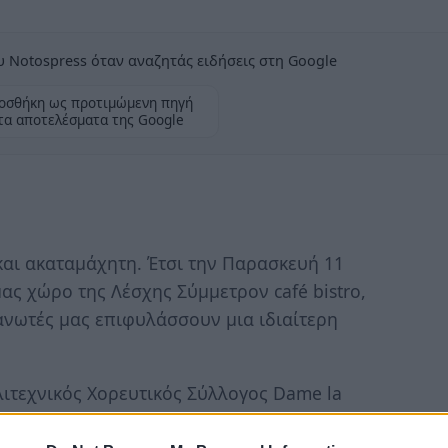
 Notospress όταν αναζητάς ειδήσεις στη Google
οσθήκη ως προτιμώμενη πηγή
τα αποτελέσματα της Google
και ακαταμάχητη. Έτσι την Παρασκευή 11
ας χώρο της Λέσχης Σύμμετρον café bistro,
ανωτές μας επιφυλάσσουν μια ιδιαίτερη
λιτεχνικός Χορευτικός Σύλλογος Dame la
Party με λάμψη από Bollywood !!