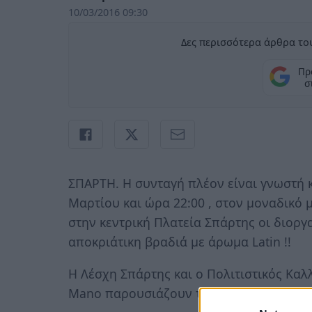
10/03/2016 09:30
Δες περισσότερα άρθρα του
Πρ
σ
ΣΠΑΡΤΗ. Η συνταγή πλέον είναι γνωστή 
Μαρτίου και ώρα 22:00 , στον μοναδικό μ
στην κεντρική Πλατεία Σπάρτης οι διοργ
αποκριάτικη βραδιά με άρωμα Latin !!
Η Λέσχη Σπάρτης και ο Πολιτιστικός Καλ
Mano παρουσιάζουν το
Latin Carnival 