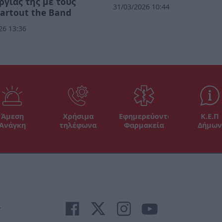
ργίας της με τους
31/03/2026 10:44
artout the Band
26 13:36
Άμεση
Χρήσιμα
Εφημερεύοντα
Κ.Ε.Π
Ανάγκη
τηλέφωνα
Φαρμακεία
Δήμων
r