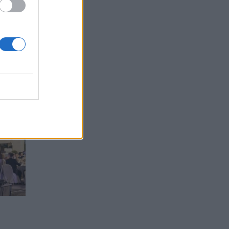
ουλή
tras