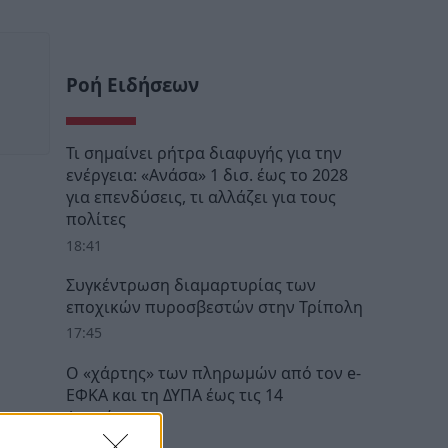
Ροή Ειδήσεων
Τι σημαίνει ρήτρα διαφυγής για την
ενέργεια: «Ανάσα» 1 δισ. έως το 2028
για επενδύσεις, τι αλλάζει για τους
πολίτες
18:41
Συγκέντρωση διαμαρτυρίας των
εποχικών πυροσβεστών στην Τρίπολη
17:45
Ο «χάρτης» των πληρωμών από τον e-
ΕΦΚΑ και τη ΔΥΠΑ έως τις 14
Αυγούστου
12:28