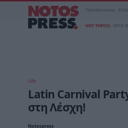
Πελοπόννησος
Ελλ
HOT TOPICS:
ΟΡΟΙ Χ
Life
Latin Carnival Par
στη Λέσχη!
Notospress