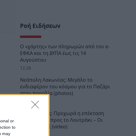
Ροή Ειδήσεων
Ο «χάρτης» των πληρωμών από τον e-
ΕΦΚΑ και τη ΔΥΠΑ έως τις 14
Αυγούστου
12:28
Νεάπολη Λακωνίας: Μεγάλο το
ενδιαφέρον του κόσμου για το Παζάρι
στην παραλία (photos)
11:52
Προαστιακός: Προχωρά η επέκταση
της γραμμής προς το Λουτράκι – Οι
sonal or
νέοι σταθμοί (video)
ection to
ou may
11:34