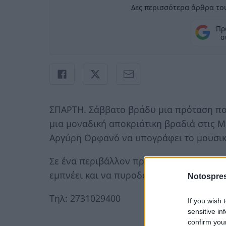
Δες περισσότερα άρθρα του
Πρ
σ
ΣΠΑΡΤΗ. Σάββατο βράδυ μια πρόταση που
μια μοναδική αποκριάτικη βραδιά στις Μ
Αργύρη Ορφανό να υπογράφει το μουσικό
Σε ένα περιβάλλον προσεγμένο και στο 
εμπνέει και να πυροδοτεί το κέφι.
Notospres
Tηλ: 2731029400
If you wish 
sensitive in
confirm you