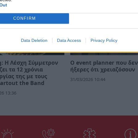
Out
CONFIRM
Data Deletion
Data Access
Privacy Policy
: Η Λέσχη Σύμμετρον
Ο event planner που δεν
ζει τα 12 χρόνια
ήξερες ότι χρειαζόσουν
ργίας της με τους
31/03/2026 10:44
artout the Band
26 13:36