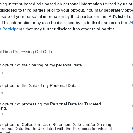
eing interest-based ads based on personal information utilized by us or
disclosed to third parties prior to your opt-out. You may separately opt-
losure of your personal information by third parties on the IAB’s list of
. This information may also be disclosed by us to third parties on the
IA
Participants
that may further disclose it to other third parties.
l Data Processing Opt Outs
o opt-out of the Sharing of my personal data.
In
o opt-out of the Sale of my Personal Data.
In
: Κυριακή βράδυ στο
Σπάρτη: Η Νεφέλη Φασ
Ego Enoteca με
στον κόσμο μας, στο Mys
to opt-out of processing my Personal Data for Targeted
ing.
μα στις μελωδίες του
Bistro
In
ου Θεοφάνους
17/06/2026 20:00
o opt-out of Collection, Use, Retention, Sale, and/or Sharing
26 11:53
ersonal Data that Is Unrelated with the Purposes for which it
lected.