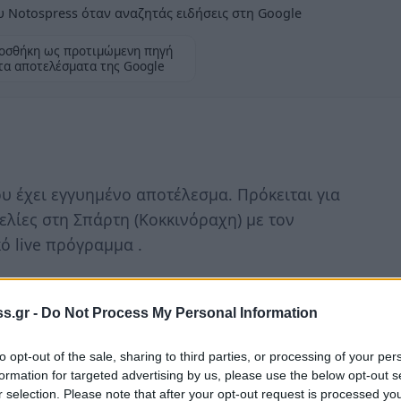
 Notospress όταν αναζητάς ειδήσεις στη Google
οσθήκη ως προτιμώμενη πηγή
τα αποτελέσματα της Google
 έχει εγγυημένο αποτέλεσμα. Πρόκειται για
ελίες στη Σπάρτη (Κοκκινόραχη) με τον
 live πρόγραμμα .
πιάνο – συνθεσάιζερ ο άνθρωπος που ξέρει να
s.gr -
Do Not Process My Personal Information
to opt-out of the sale, sharing to third parties, or processing of your per
formation for targeted advertising by us, please use the below opt-out s
r selection. Please note that after your opt-out request is processed y