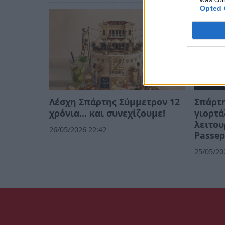
Opted 
Λέσχη Σπάρτης Σύμμετρον 12
Σπάρτη
χρόνια... και συνεχίζουμε!
γιορτά
λειτου
26/05/2026 22:42
Passep
25/05/20