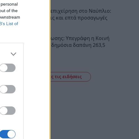
 personal
Αστυνομική επιχείρηση στο Ναύπλιο:
out of the
Έξι συλλήψεις και επτά προσαγωγές
 downstream
B’s List of
11:21
Σχέδια Βελτίωσης: Υπεγράφη η Κοινή
Απόφαση με δημόσια δαπάνη 263,5
εκατ. ευρώ
11:09
Δείτε όλες τις ειδήσεις
ουλή
tras