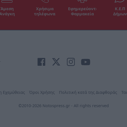
Άμεση
Χρήσιμα
Εφημερεύοντα
Κ.Ε.Π
Ανάγκη
τηλέφωνα
Φαρμακεία
Δήμων
r
η Εχεμύθειας
Όροι Χρήσης
Πολιτική κατά της Διαφθοράς
Τα
©2010-2026 Notospress.gr - All rights reserved