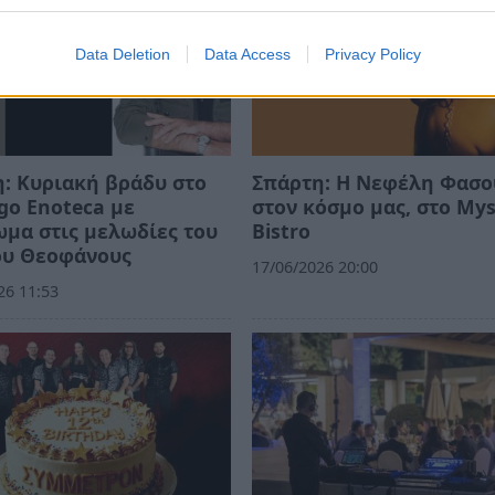
Data Deletion
Data Access
Privacy Policy
: Κυριακή βράδυ στο
Σπάρτη: Η Νεφέλη Φασ
Ego Enoteca με
στον κόσμο μας, στο Mys
μα στις μελωδίες του
Bistro
ου Θεοφάνους
17/06/2026 20:00
26 11:53