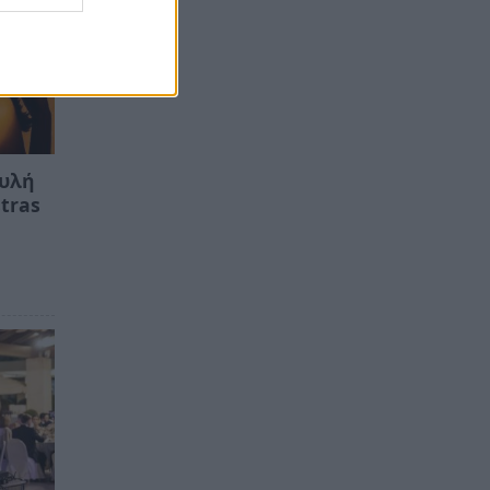
ουλή
tras