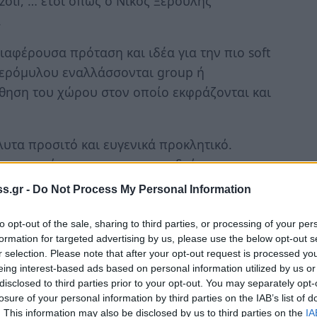
oti, … έτσι όπως ο Νίκος Ξερούλης
.
αφέρουσα πρόταση και ιδέα για την πιο soft
Νερόμυλου εναλλάσσονται group ή
ίσθηση του χώρου στον οποίο εκφράζονται και
λυτα προσιτό και ευγενικά προκλητικό.
ας προτείνουν menu να συνοδεύσουμε τις
ας με εκλεκτές γαστρονομικές προκλήσεις
s.gr -
Do Not Process My Personal Information
 σφραγίζει την καλοκαιρινή διάθεση. Μπύρα
κότσι ασύλληπτης «λεπτότητας». Αιχμαλωσία
to opt-out of the sale, sharing to third parties, or processing of your per
formation for targeted advertising by us, please use the below opt-out s
 χοιρινού και κοτόπουλου με δροσερό κρασί
r selection. Please note that after your opt-out request is processed y
ε μπιφτέκι μοσχάρι και κοτόπουλο για κάθε
eing interest-based ads based on personal information utilized by us or
 ή κλείνουν τη βραδιά…
disclosed to third parties prior to your opt-out. You may separately opt-
losure of your personal information by third parties on the IAB’s list of
 μετρά μοναδικές απλές αλλά τόσο
. This information may also be disclosed by us to third parties on the
IA