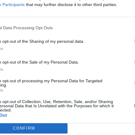
Participants
that may further disclose it to other third parties.
ώρο. Εικόνες αλησμόνητης Ελλάδας, βράδυ με
πλημμυρισμένες τις αισθήσεις απο αρώματα
l Data Processing Opt Outs
ιστορίες…
o opt-out of the Sharing of my personal data.
In
γκυ σε Funκy Jazz Blues ιστορίες με το group
ζάκη κιθάρα, Σάκη Τσινούκα κιθάρα. Τηλ.
o opt-out of the Sale of my Personal Data.
In
to opt-out of processing my Personal Data for Targeted
ing.
In
o opt-out of Collection, Use, Retention, Sale, and/or Sharing
ersonal Data that Is Unrelated with the Purposes for which it
lected.
Out
CONFIRM