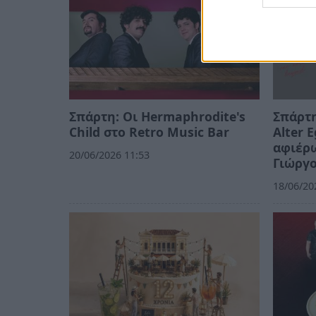
Σπάρτη: Οι Hermaphrodite's
Σπάρτη
Child στο Retro Music Bar
Alter 
αφιέρω
20/06/2026 11:53
Γιώργ
18/06/20