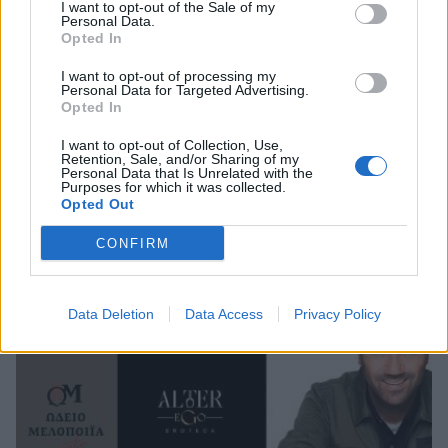
I want to opt-out of the Sale of my
Personal Data.
Opted In
I want to opt-out of processing my
Personal Data for Targeted Advertising.
Opted In
I want to opt-out of Collection, Use,
Retention, Sale, and/or Sharing of my
Personal Data that Is Unrelated with the
Σπάρτη: Οι Hermaphrodite's Child στο Retro
Purposes for which it was collected.
Music Bar
Opted Out
20/06/2026 11:53
CONFIRM
Data Deletion
Data Access
Privacy Policy