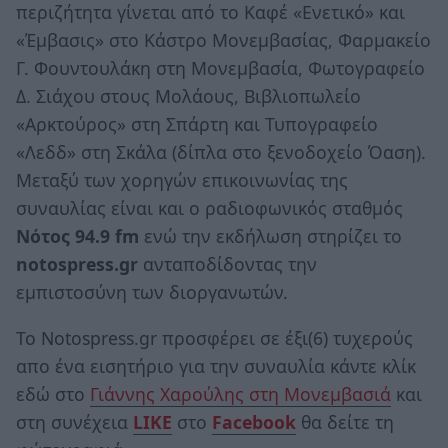
περιζήτητα γίνεται από το Καφέ «Ενετικό» και
«Έμβασις» στο Κάστρο Μονεμβασίας, Φαρμακείο
Γ. Φουντουλάκη στη Μονεμβασία, Φωτογραφείο
Δ. Σιάχου στους Μολάους, Βιβλιοπωλείο
«Αρκτούρος» στη Σπάρτη και Τυπογραφείο
«Λεδδ» στη Σκάλα (δίπλα στο ξενοδοχείο Όαση).
Μεταξύ των χορηγών επικοινωνίας της
συναυλίας είναι και ο ραδιοφωνικός σταθμός
Νότος 94.9 fm
ενώ την εκδήλωση στηρίζει το
notospress.gr
ανταποδίδοντας την
εμπιστοσύνη των διοργανωτών.
Το Notospress.gr προσφέρει σε έξι(6) τυχερούς
απο ένα εισητήριο για την συναυλία κάντε κλίκ
εδώ στο
Γιάννης Χαρούλης στη Μονεμβασιά
και
στη συνέχεια
LIKE
στο
Facebook
θα δείτε τη