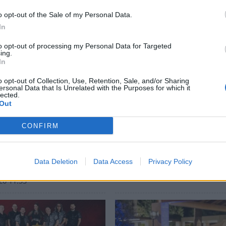
o opt-out of the Sale of my Personal Data.
In
to opt-out of processing my Personal Data for Targeted
ing.
In
o opt-out of Collection, Use, Retention, Sale, and/or Sharing
ersonal Data that Is Unrelated with the Purposes for which it
lected.
Out
CONFIRM
: Κυριακή βράδυ στο
Σπάρτη: Η Νεφέλη Φασ
Ego Enoteca με
στον κόσμο μας, στο Mys
μα στις μελωδίες του
Bistro
Data Deletion
Data Access
Privacy Policy
ου Θεοφάνους
17/06/2026 20:00
26 11:53