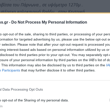
ρβίτσα του Πάρνωνα , σε υψόμετρο 1270μ .
πέροχο καλοκαιρινό βράδυ , στην Κεντρική
s.gr -
Do Not Process My Personal Information
ι διαρκώς τον πυρήνα τής ελληνικής
to opt-out of the sale, sharing to third parties, or processing of your per
εση μεταξύ γης και ανθρώπου.
formation for targeted advertising by us, please use the below opt-out s
r selection. Please note that after your opt-out request is processed y
επιχείρηση καλλιέργειας φρέσκων ευεργετικών
eing interest-based ads based on personal information utilized by us or
erry), αρώνια (chokeberry) και goji berry.
disclosed to third parties prior to your opt-out. You may separately opt-
losure of your personal information by third parties on the IAB’s list of
670 / 6976006550
. This information may also be disclosed by us to third parties on the
IA
Participants
that may further disclose it to other third parties.
l Data Processing Opt Outs
o opt-out of the Sharing of my personal data.
In