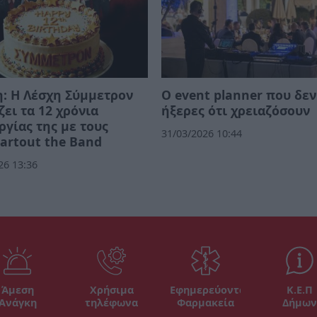
: Η Λέσχη Σύμμετρον
Ο event planner που δεν
ζει τα 12 χρόνια
ήξερες ότι χρειαζόσουν
ργίας της με τους
31/03/2026 10:44
artout the Band
26 13:36
Άμεση
Χρήσιμα
Εφημερεύοντα
Κ.Ε.Π
Ανάγκη
τηλέφωνα
Φαρμακεία
Δήμων