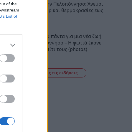
Ο καιρός στην Πελοπόννησο: Άνεμοι
out of the
έως 5 μποφόρ και θερμοκρασίες έως
 downstream
38 βαθμούς
B’s List of
22:28
Πούλησαν τα πάντα για μια νέα ζωή
στην Πελοπόννησο – Η φωτιά έκανε
στάχτη το σπίτι τους (photos)
22:06
Δείτε όλες τις ειδήσεις