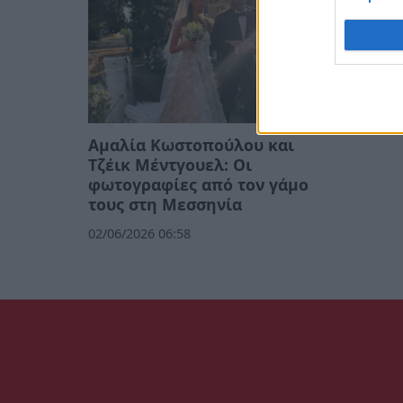
Αμαλία Κωστοπούλου και
Τζέικ Μέντγουελ: Οι
φωτογραφίες από τον γάμο
τους στη Μεσσηνία
02/06/2026 06:58