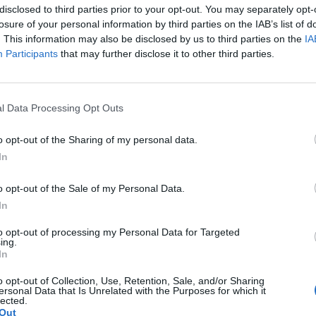
τορία του θερινού σινεμά.
disclosed to third parties prior to your opt-out. You may separately opt-
losure of your personal information by third parties on the IAB’s list of
κόσμος και από την ευρύτερη περιοχή. Το
. This information may also be disclosed by us to third parties on the
IA
Participants
that may further disclose it to other third parties.
 συμμετοχή ο πρόεδρος της ΤΚ Παρορείου κ.
έλλον να γίνουν και άλλες πολιτιστικές
Σεπτεμβρίου θα πραγματοποιηθεί
l Data Processing Opt Outs
 του Αγίου Νικολάου Βαρσών στη Τρίπολη, με
Κοιμήσεως Ελώνης στο Κοσμά, όπου θα
o opt-out of the Sharing of my personal data.
In
o opt-out of the Sale of my Personal Data.
In
to opt-out of processing my Personal Data for Targeted
ing.
In
o opt-out of Collection, Use, Retention, Sale, and/or Sharing
ersonal Data that Is Unrelated with the Purposes for which it
lected.
Out