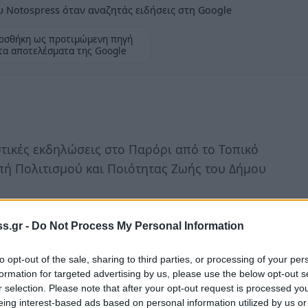
 Notospress όταν αναζητάς ειδήσεις στη Google
οσθήκη ως προτιμώμενη πηγή
τα αποτελέσματα της Google
τικές εκδηλώσεις στo Παρόρι από το Τοπικό
πή Πολιτισμού και Ποιότητας Ζωής του Δήμου
δυ της 19ης Αυγούστου στον χώρο έξω από
s.gr -
Do Not Process My Personal Information
εριελάμβανε θέατρο σκιών με παράσταση
στις 22 Αυγούστου στον ίδιο χώρο, με την
to opt-out of the sale, sharing to third parties, or processing of your per
formation for targeted advertising by us, please use the below opt-out s
ινού σινεμά. Υπεύθυνος για την ταινία ήταν
r selection. Please note that after your opt-out request is processed y
 (Ρόδον) ο οποίος μίλησε στο κοινό, κατά
eing interest-based ads based on personal information utilized by us or