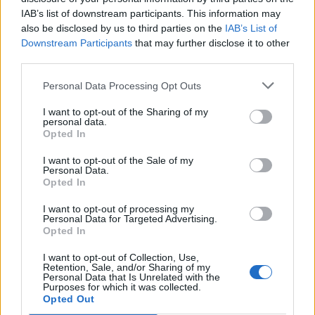
IAB’s list of downstream participants. This information may
also be disclosed by us to third parties on the
IAB’s List of
Downstream Participants
that may further disclose it to other
Σπάρτη: Κυριακή βράδυ στο Alter Ego Enoteca
third parties.
με αφιέρωμα στις μελωδίες του Γιώργου
Θεοφάνους
Personal Data Processing Opt Outs
18/06/2026 11:53
I want to opt-out of the Sharing of my
personal data.
Opted In
I want to opt-out of the Sale of my
Personal Data.
Opted In
I want to opt-out of processing my
Personal Data for Targeted Advertising.
Opted In
I want to opt-out of Collection, Use,
Retention, Sale, and/or Sharing of my
Personal Data that Is Unrelated with the
Purposes for which it was collected.
Opted Out