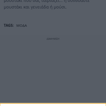
μουστάκι που σας ταιριάζει… ή συνδυάστε
μουστάκι και γενειάδα ή μούσι.
TAGS:
ΜΟΔΑ